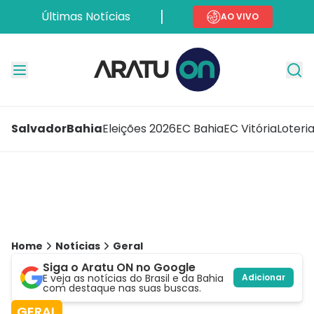
Últimas Notícias
AO VIVO
Salvador
Bahia
Eleições 2026
EC Bahia
EC Vitória
Loteri
Home
Notícias
Geral
Siga o Aratu ON no Google
E veja as notícias do Brasil e da Bahia
Adicionar
com destaque nas suas buscas.
GERAL