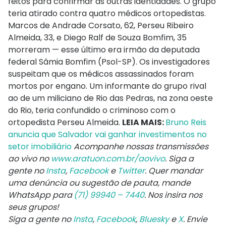
feitos para confirmar as outras identidades. O grupo
teria atirado contra quatro médicos ortopedistas.
Marcos de Andrade Corsato, 62, Perseu Ribeiro
Almeida, 33, e Diego Ralf de Souza Bomfim, 35
morreram — esse último era irmão da deputada
federal Sâmia Bomfim (Psol-SP). Os investigadores
suspeitam que os médicos assassinados foram
mortos por engano. Um informante do grupo rival
ao de um miliciano de Rio das Pedras, na zona oeste
do Rio, teria confundido o criminoso com o
ortopedista Perseu Almeida.
LEIA MAIS:
Bruno Reis
anuncia que Salvador vai ganhar investimentos no
setor imobiliário
Acompanhe nossas transmissões
ao vivo no
www.aratuon.com.br/aovivo
. Siga a
gente
no
Insta
,
Facebook
e
Twitter
. Quer mandar
uma denúncia ou sugestão de pauta, mande
WhatsApp para
(71) 99940 – 7440
. Nos insira nos
seus grupos!
Siga a gente no
Insta
,
Facebook
,
Bluesky
e
X
. Envie