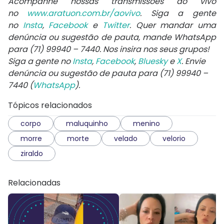
Acompanhe nossas transmissões ao vivo
no
www.aratuon.com.br/aovivo
. Siga a gente
no
Insta
,
Facebook
e
Twitter
. Quer mandar uma
denúncia ou sugestão de pauta, mande WhatsApp
para
(71) 99940 – 7440
. Nos insira nos seus grupos!
Siga a gente no
Insta
,
Facebook
,
Bluesky
e
X
. Envie
denúncia ou sugestão de pauta para (71) 99940 –
7440 (
WhatsApp
).
Tópicos relacionados
corpo
maluquinho
menino
morre
morte
velado
velorio
ziraldo
Relacionadas