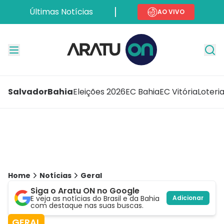
Últimas Notícias
AO VIVO
Salvador
Bahia
Eleições 2026
EC Bahia
EC Vitória
Loteri
Home
Notícias
Geral
Siga o Aratu ON no Google
E veja as notícias do Brasil e da Bahia
Adicionar
com destaque nas suas buscas.
GERAL