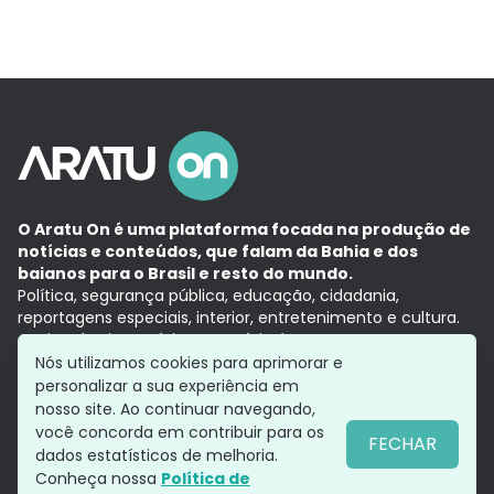
O Aratu On é uma plataforma focada na produção de
notícias e conteúdos, que falam da Bahia e dos
baianos para o Brasil e resto do mundo.
Política, segurança pública, educação, cidadania,
reportagens especiais, interior, entretenimento e cultura.
Aqui, tudo vira notícia e a notícia é no tempo presente,
com a credibilidade do
Grupo Aratu.
Nós utilizamos cookies para aprimorar e
Grupo Aratu
Política de privacidade
Anuncie conosco
personalizar a sua experiência em
nosso site. Ao continuar navegando,
você concorda em contribuir para os
FECHAR
dados estatísticos de melhoria.
Siga-nos
Conheça nossa
Política de