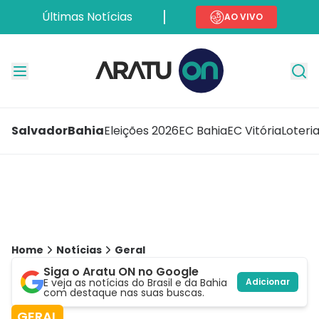
Últimas Notícias
AO VIVO
Salvador
Bahia
Eleições 2026
EC Bahia
EC Vitória
Loteri
Home
Notícias
Geral
Siga o Aratu ON no Google
E veja as notícias do Brasil e da Bahia
Adicionar
com destaque nas suas buscas.
GERAL