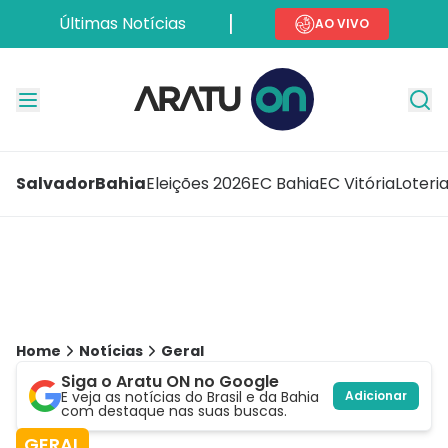
Últimas Notícias
AO VIVO
Salvador
Bahia
Eleições 2026
EC Bahia
EC Vitória
Loteri
Home
Notícias
Geral
Siga o Aratu ON no Google
E veja as notícias do Brasil e da Bahia
Adicionar
com destaque nas suas buscas.
GERAL