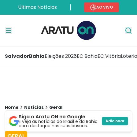
Últimas Notícias
AO VIVO
Salvador
Bahia
Eleições 2026
EC Bahia
EC Vitória
Loteri
Home
Notícias
Geral
Siga o Aratu ON no Google
E veja as notícias do Brasil e da Bahia
Adicionar
com destaque nas suas buscas.
GERAL