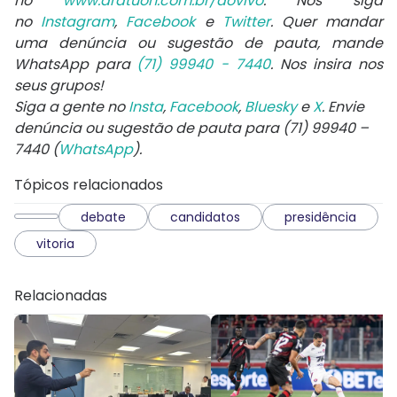
no
www.aratuon.com.br/aovivo
. Nos siga
no
Instagram
,
Facebook
e
Twitter
. Quer mandar
uma denúncia ou sugestão de pauta, mande
WhatsApp para
(71) 99940 - 7440
. Nos insira nos
seus grupos!
Siga a gente no
Insta
,
Facebook
,
Bluesky
e
X
. Envie
denúncia ou sugestão de pauta para (71) 99940 –
7440 (
WhatsApp
).
Tópicos relacionados
debate
candidatos
presidência
vitoria
Relacionadas