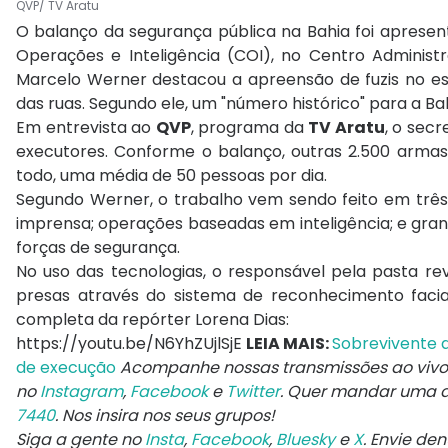
QVP/ TV Aratu
O balanço da segurança pública na Bahia foi apresen
Operações e Inteligência (COI), no Centro Administ
Marcelo Werner destacou a apreensão de fuzis no e
das ruas. Segundo ele, um "número histórico" para a Bah
Em entrevista ao
QVP
, programa da
TV Aratu
, o sec
executores. Conforme o balanço, outras 2.500 arma
todo, uma média de 50 pessoas por dia.
Segundo Werner, o trabalho vem sendo feito em três 
imprensa; operações baseadas em inteligência; e gran
forças de segurança.
No uso das tecnologias, o responsável pela pasta re
presas através do sistema de reconhecimento facial
completa da repórter Lorena Dias:
https://youtu.be/N6YhZUjlSjE
LEIA MAIS:
Sobrevivente 
de execução
Acompanhe nossas transmissões ao viv
no
Instagram
,
Facebook
e
Twitter
. Quer mandar uma 
7440
. Nos insira nos seus grupos!
Siga a gente no
Insta
,
Facebook
,
Bluesky
e
X
. Envie de