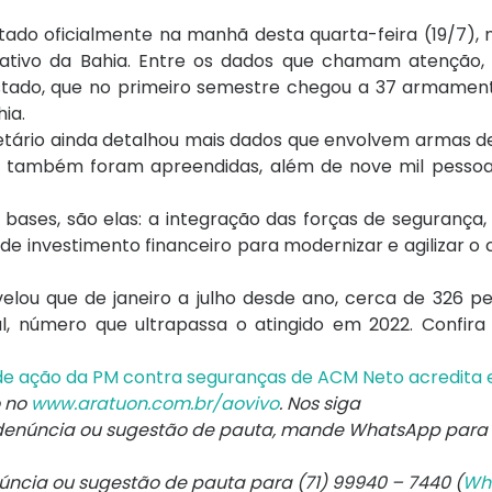
tado oficialmente na manhã desta quarta-feira (19/7), 
rativo da Bahia. Entre os dados que chamam atenção, 
stado, que no primeiro semestre chegou a 37 armament
ia.
retário ainda detalhou mais dados que envolvem armas d
s também foram apreendidas, além de nove mil pessoa
bases, são elas: a integração das forças de segurança,
de investimento financeiro para modernizar e agilizar 
velou que de janeiro a julho desde ano, cerca de 326 p
, número que ultrapassa o atingido em 2022. Confira 
de ação da PM contra seguranças de ACM Neto acredita 
o no
www.aratuon.com.br/aovivo
. Nos siga
denúncia ou sugestão de pauta, mande WhatsApp para
núncia ou sugestão de pauta para (71) 99940 – 7440 (
Wh