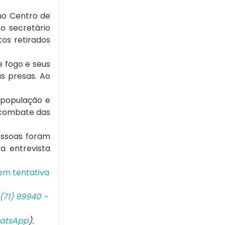
no Centro de
o secretário
os retirados
e fogo e seus
s presas. Ao
 população e
o combate das
essoas foram
a entrevista
em tentativa
(71) 99940 –
atsApp
).