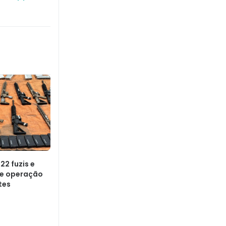
22 fuzis e
te operação
tes