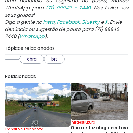
uma denúncia ou sugestão de pauta, mande
WhatsApp para
(71) 99940 - 7440
. Nos insira nos
seus grupos!
Siga a gente no
Insta
,
Facebook
,
Bluesky
e
X
. Envie
denúncia ou sugestão de pauta para (71) 99940 –
7440 (
WhatsApp
).
Tópicos relacionados
obra
brt
Relacionadas
Infraestrutura
Obra reduz alagamentos e
Trânsito e Transporte