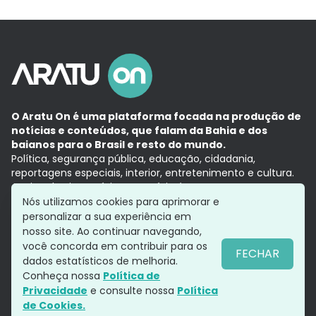
O Aratu On é uma plataforma focada na produção de
notícias e conteúdos, que falam da Bahia e dos
baianos para o Brasil e resto do mundo.
Política, segurança pública, educação, cidadania,
reportagens especiais, interior, entretenimento e cultura.
Aqui, tudo vira notícia e a notícia é no tempo presente,
com a credibilidade do
Grupo Aratu.
Nós utilizamos cookies para aprimorar e
Grupo Aratu
Política de privacidade
Anuncie conosco
personalizar a sua experiência em
nosso site. Ao continuar navegando,
você concorda em contribuir para os
FECHAR
dados estatísticos de melhoria.
Siga-nos
Conheça nossa
Política de
Privacidade
e consulte nossa
Política
de Cookies.