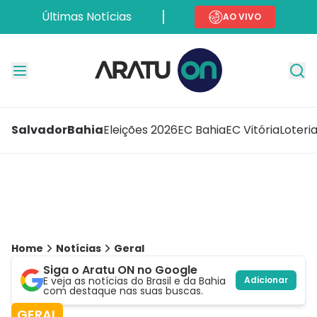
Últimas Notícias
AO VIVO
Salvador
Bahia
Eleições 2026
EC Bahia
EC Vitória
Loteri
Home
Notícias
Geral
Siga o Aratu ON no Google
E veja as notícias do Brasil e da Bahia
Adicionar
com destaque nas suas buscas.
GERAL