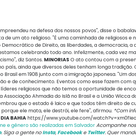
empreendeu na defesa dos nossos povos", disse o babalaw
ata de um ato religioso. "É uma caminhada de religiosos e 
o Democrático de Direito, as liberdades, a democracia, a 
s estamos celebrando todo ano. Infelizmente, cada vez ma
cismo", diz Santos.
MINORIAS
O ato contou com a prese
 país, ainda que diversos deles tenham longa tradição.
Brasil em 1908 junto com a imigração japonesa. "Um dos
mação e de conhecimento. Eventos como esse fazem com q
 líderes religiosos que não temos a oportunidade de enco
a Associação Ahmadia do Islã no Brasil e a União Wicca do
embrou que o estado é laico e que todos têm direito de cu
 porque ele mata, ele destrói, ele fere", afirmou.
*Com in
DIA BAHIA
https://www.youtube.com/watch?v=xm0fIe
me e gênero são realizadas em Salvador
Acompanhe nos
o
. Siga a gente no
Insta
,
Facebook
e
Twitter
. Quer mand