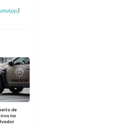
atsApp
).
peito de
tiros na
alvador