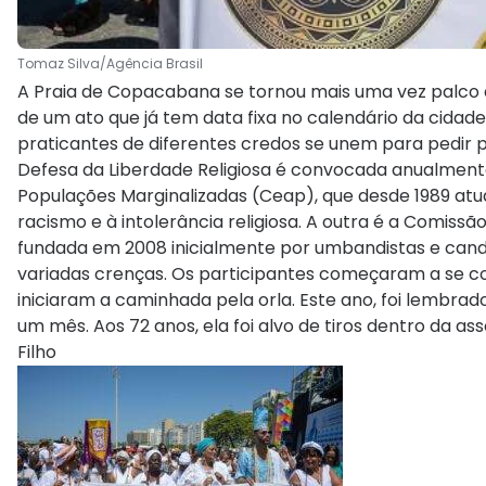
Tomaz Silva/Agência Brasil
A Praia de Copacabana se tornou mais uma vez palco d
de um ato que já tem data fixa no calendário da cida
praticantes de diferentes credos se unem para pedir 
Defesa da Liberdade Religiosa é convocada anualmente
Populações Marginalizadas (Ceap), que desde 1989 a
racismo e à intolerância religiosa. A outra é a Comissã
fundada em 2008 inicialmente por umbandistas e can
variadas crenças. Os participantes começaram a se co
iniciaram a caminhada pela orla. Este ano, foi lembrad
um mês. Aos 72 anos, ela foi alvo de tiros dentro da 
Filho