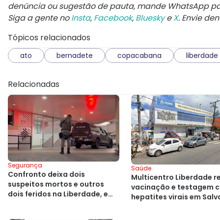
denúncia ou sugestão de pauta, mande WhatsApp p
Siga a gente no
Insta
,
Facebook
,
Bluesky
e
X
. Envie de
Tópicos relacionados
ato
bernadete
copacabana
liberdade
Relacionadas
Segurança
Saúde
Confronto deixa dois
Multicentro Liberdade r
suspeitos mortos e outros
vacinação e testagem c
dois feridos na Liberdade, em
hepatites virais em Sal
Salvador