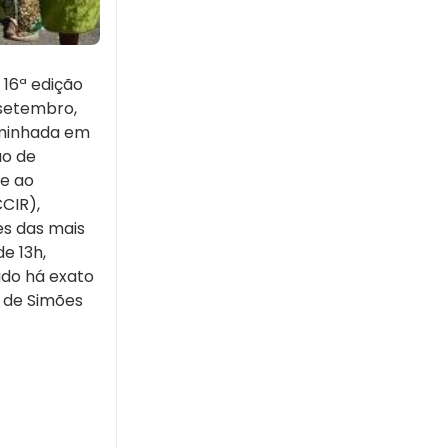
 16ª edição
 setembro,
aminhada em
ão de
e ao
CCIR),
s das mais
e 13h,
ido há exato
o de Simões