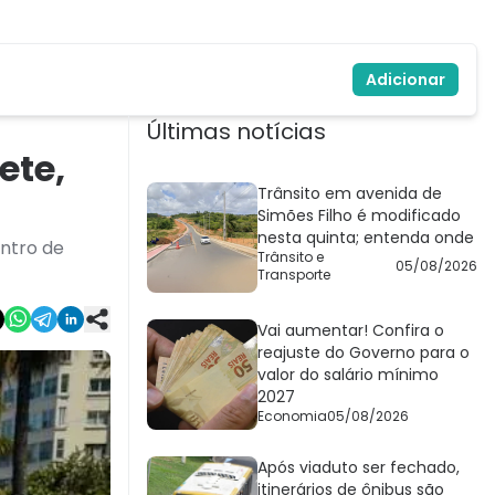
Adicionar
Últimas notícias
ete,
Trânsito em avenida de
Simões Filho é modificado
nesta quinta; entenda onde
ntro de
Trânsito e
05/08/2026
Transporte
Vai aumentar! Confira o
reajuste do Governo para o
valor do salário mínimo
2027
Economia
05/08/2026
Após viaduto ser fechado,
itinerários de ônibus são