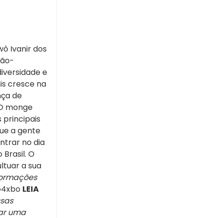
ô Ivanir dos
não-
diversidade e
is cresce na
nça de
 O monge
 principais
ue a gente
ntrar no dia
 Brasil. O
ltuar a sua
formações
o4xbo
LEIA
sas
ar uma