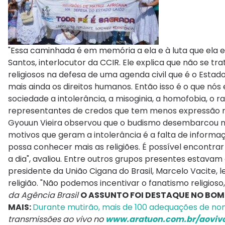
"Essa caminhada é em memória a ela e à luta que ela 
Santos, interlocutor da CCIR. Ele explica que não se tr
religiosos na defesa de uma agenda civil que é o Estad
mais ainda os direitos humanos. Então isso é o que nó
sociedade a intolerância, a misoginia, a homofobia, o ra
representantes de credos que tem menos expressão no
Gyouun Vieira observou que o budismo desembarcou no 
motivos que geram a intolerância é a falta de infor
possa conhecer mais as religiões. É possível encontrar
a dia", avaliou. Entre outros grupos presentes estavam 
presidente da União Cigana do Brasil, Marcelo Vacite, l
religião. "Não podemos incentivar o fanatismo religioso,
da Agência Brasil
O ASSUNTO FOI DESTAQUE NO BOM 
MAIS:
Durante mutirão, mais de 100 adequações de no
transmissões ao vivo no
www.aratuon.com.br/aoviv