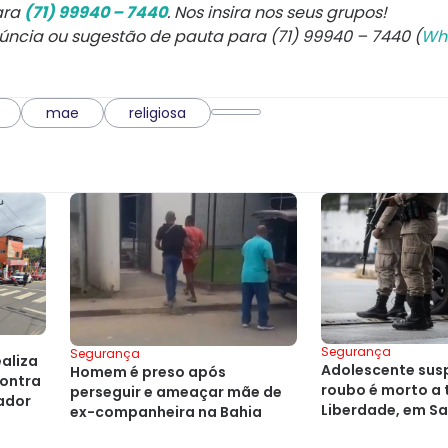
ara
(71) 99940 – 7440
. Nos insira nos seus grupos!
núncia ou sugestão de pauta para (71) 99940 – 7440 (
Wh
mae
religiosa
Segurança
Segurança
ealiza
Adolescente sus
Homem é preso após
ontra
roubo é morto a 
perseguir e ameaçar mãe de
vador
Liberdade, em S
ex-companheira na Bahia