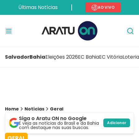
Últimas Notícias
AO VIVO
Salvador
Bahia
Eleições 2026
EC Bahia
EC Vitória
Loteri
Home
Notícias
Geral
Siga o Aratu ON no Google
E veja as notícias do Brasil e da Bahia
Adicionar
com destaque nas suas buscas.
GERAL