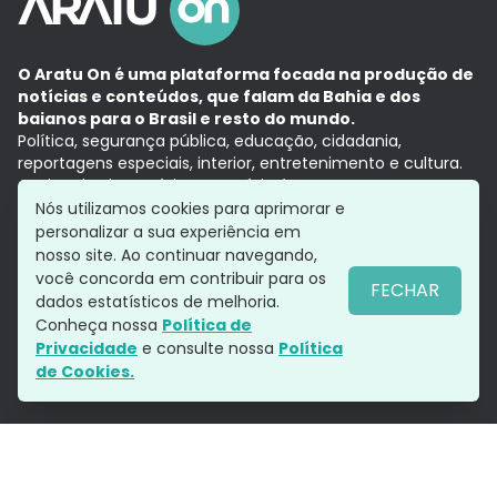
O Aratu On é uma plataforma focada na produção de
notícias e conteúdos, que falam da Bahia e dos
baianos para o Brasil e resto do mundo.
Política, segurança pública, educação, cidadania,
reportagens especiais, interior, entretenimento e cultura.
Aqui, tudo vira notícia e a notícia é no tempo presente,
com a credibilidade do
Grupo Aratu.
Nós utilizamos cookies para aprimorar e
Grupo Aratu
Política de privacidade
Anuncie conosco
personalizar a sua experiência em
nosso site. Ao continuar navegando,
você concorda em contribuir para os
FECHAR
dados estatísticos de melhoria.
Siga-nos
Conheça nossa
Política de
Privacidade
e consulte nossa
Política
de Cookies.