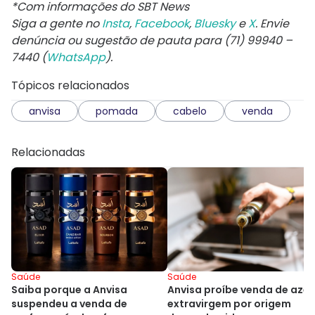
*Com informações do SBT News
Siga a gente no
Insta
,
Facebook
,
Bluesky
e
X
. Envie
denúncia ou sugestão de pauta para (71) 99940 –
7440 (
WhatsApp
).
Tópicos relacionados
anvisa
pomada
cabelo
venda
Relacionadas
Saúde
Saúde
Anvisa proíbe venda de azei
Saiba porque a Anvisa
extravirgem por origem
suspendeu a venda de