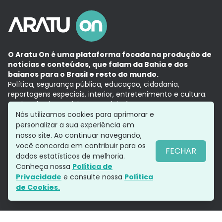
O Aratu On é uma plataforma focada na produção de
notícias e conteúdos, que falam da Bahia e dos
baianos para o Brasil e resto do mundo.
Política, segurança pública, educação, cidadania,
reportagens especiais, interior, entretenimento e cultura.
Aqui, tudo vira notícia e a notícia é no tempo presente,
com a credibilidade do
Grupo Aratu.
Nós utilizamos cookies para aprimorar e
Grupo Aratu
Política de privacidade
Anuncie conosco
personalizar a sua experiência em
nosso site. Ao continuar navegando,
você concorda em contribuir para os
FECHAR
dados estatísticos de melhoria.
Siga-nos
Conheça nossa
Política de
Privacidade
e consulte nossa
Política
de Cookies.