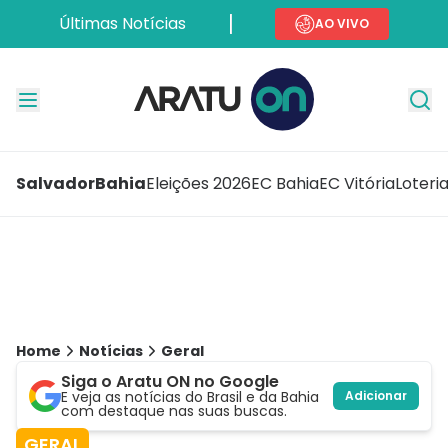
Últimas Notícias
AO VIVO
Salvador
Bahia
Eleições 2026
EC Bahia
EC Vitória
Loteri
Home
Notícias
Geral
Siga o Aratu ON no Google
E veja as notícias do Brasil e da Bahia
Adicionar
com destaque nas suas buscas.
GERAL