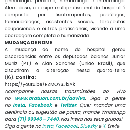
ginecologia, pediatria, hematologia e infectologia.
Além disso, a equipe multiprofissional do hospital é
composta por fisioterapeutas, psicólogos,
fonoaudiólogos, assistentes sociais, terapeutas
ocupacionais e outros profissionais, visando a uma
abordagem completa e humanizada.
MUDANÇA DE NOME
A mudança do nome do hospital gerou
discordâncias entre os deputados baianos Junior
Muniz (PT) e Alan Sanches (União Brasil), que
discutiram a alteração nessa quarta-feira
(16).
Confira:
https://youtu.be/RZMOYSJlxAk
Acompanhe nossas transmissões ao vivo
no
www.aratuon.com.br/aovivo
. Siga a gente
no
Insta
,
Facebook
e
Twitter
. Quer mandar uma
denúncia ou sugestão de pauta, mande WhatsApp
para
(71) 99940 – 7440
. Nos insira nos seus grupos!
Siga a gente no
Insta
,
Facebook
,
Bluesky
e
X
. Envie