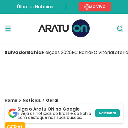
Últimas Notícias
AO VIVO
Salvador
Bahia
Eleições 2026
EC Bahia
EC Vitória
Loteri
Home
Notícias
Geral
Siga o Aratu ON no Google
E veja as notícias do Brasil e da Bahia
Adicionar
com destaque nas suas buscas.
GERAL