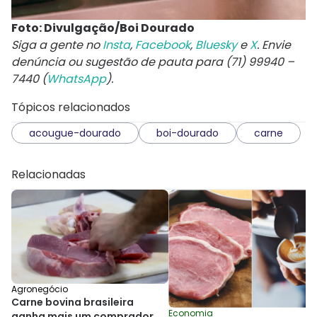
Foto: Divulgação/Boi Dourado
Siga a gente no
Insta
,
Facebook
,
Bluesky
e
X
. Envie
denúncia ou sugestão de pauta para (71) 99940 –
7440 (
WhatsApp
).
Tópicos relacionados
acougue-dourado
boi-dourado
carne
Relacionadas
Agronegócio
Carne bovina brasileira
Economia
ganha mais um comprador