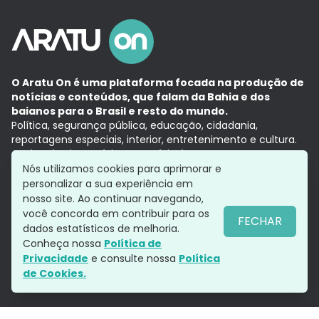
O Aratu On é uma plataforma focada na produção de
notícias e conteúdos, que falam da Bahia e dos
baianos para o Brasil e resto do mundo.
Política, segurança pública, educação, cidadania,
reportagens especiais, interior, entretenimento e cultura.
Aqui, tudo vira notícia e a notícia é no tempo presente,
com a credibilidade do
Grupo Aratu.
Nós utilizamos cookies para aprimorar e
Grupo Aratu
Política de privacidade
Anuncie conosco
personalizar a sua experiência em
nosso site. Ao continuar navegando,
você concorda em contribuir para os
FECHAR
dados estatísticos de melhoria.
Siga-nos
Conheça nossa
Política de
Privacidade
e consulte nossa
Política
de Cookies.