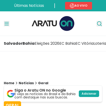
Últimas Notícias
AO VIVO
Salvador
Bahia
Eleições 2026
EC Bahia
EC Vitória
Loteri
Home
Notícias
Geral
Siga o Aratu ON no Google
E veja as notícias do Brasil e da Bahia
Adicionar
com destaque nas suas buscas.
GERAL