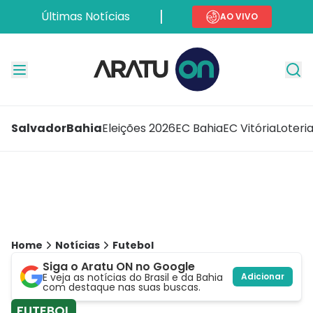
Últimas Notícias
AO VIVO
Salvador
Bahia
Eleições 2026
EC Bahia
EC Vitória
Loteri
Home
Notícias
Futebol
Siga o Aratu ON no Google
E veja as notícias do Brasil e da Bahia
Adicionar
com destaque nas suas buscas.
FUTEBOL