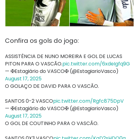
Confira os gols do jogo:
ASSISTÊNCIA DE NUNO MOREIRA E GOL DE LUCAS
PITON PARA O VASCÃO.
pic.twitter.com/6xdeIgfq9G
— ✠Estagiário do VASCO✠ (@EstagiarioVasco)
August 17, 2025
O GOLAÇO DE DAVID PARA O VASCÃO.
SANTOS 0-2 VASCO
pic.twitter.com/Rgfc875DpV
— ✠Estagiário do VASCO✠ (@EstagiarioVasco)
August 17, 2025
O GOL DE COUTINHO PARA O VASCÃO.
SANTOS 0X3 VASCO
pic.twitter.com/KgD2sHDQ0q