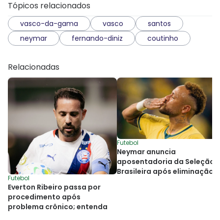
Tópicos relacionados
vasco-da-gama
vasco
santos
neymar
fernando-diniz
coutinho
Relacionadas
Futebol
Neymar anuncia
aposentadoria da Seleção
Brasileira após eliminação 
Futebol
Copa do Mundo
Everton Ribeiro passa por
procedimento após
problema crônico; entenda