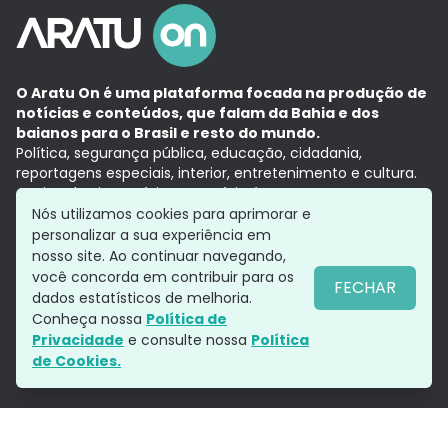
O Aratu On é uma plataforma focada na produção de
notícias e conteúdos, que falam da Bahia e dos
baianos para o Brasil e resto do mundo.
Política, segurança pública, educação, cidadania,
reportagens especiais, interior, entretenimento e cultura.
Aqui, tudo vira notícia e a notícia é no tempo presente,
com a credibilidade do
Grupo Aratu.
Nós utilizamos cookies para aprimorar e
Grupo Aratu
Política de privacidade
Anuncie conosco
personalizar a sua experiência em
nosso site. Ao continuar navegando,
você concorda em contribuir para os
FECHAR
dados estatísticos de melhoria.
Siga-nos
Conheça nossa
Política de
Privacidade
e consulte nossa
Política
de Cookies.