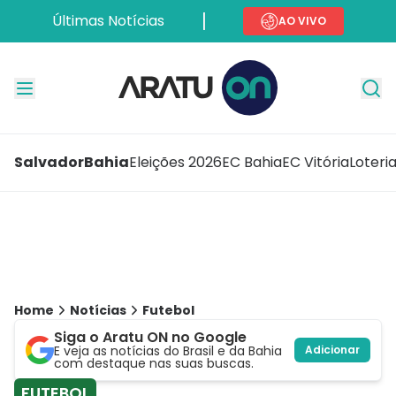
Últimas Notícias
AO VIVO
Salvador
Bahia
Eleições 2026
EC Bahia
EC Vitória
Loteri
Home
Notícias
Futebol
Siga o Aratu ON no Google
E veja as notícias do Brasil e da Bahia
Adicionar
com destaque nas suas buscas.
FUTEBOL