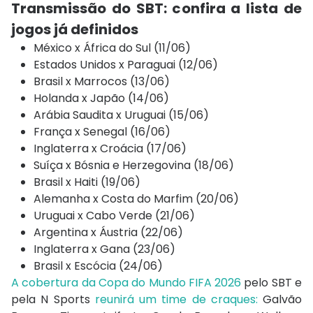
Transmissão do SBT: c
onfira a lista de
jogos já definidos
México x África do Sul (11/06)
Estados Unidos x Paraguai (12/06)
Brasil x Marrocos (13/06)
Holanda x Japão (14/06)
Arábia Saudita x Uruguai (15/06)
França x Senegal (16/06)
Inglaterra x Croácia (17/06)
Suíça x Bósnia e Herzegovina (18/06)
Brasil x Haiti (19/06)
Alemanha x Costa do Marfim (20/06)
Uruguai x Cabo Verde (21/06)
Argentina x Áustria (22/06)
Inglaterra x Gana (23/06)
Brasil x Escócia (24/06)
A cobertura da Copa do Mundo FIFA 2026
pelo SBT e
pela N Sports
reunirá um time de craques:
Galvão