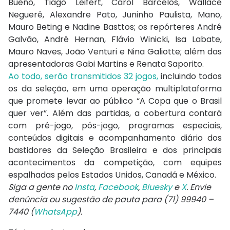
Bueno, Tiago Leifert, Carol Barcelos, Wallace
Neguerê, Alexandre Pato, Juninho Paulista, Mano,
Mauro Beting e Nadine Basttos; os repórteres André
Galvão, André Hernan, Flávio Winicki, Isa Labate,
Mauro Naves, João Venturi e Nina Galiotte; além das
apresentadoras Gabi Martins e Renata Saporito.
Ao todo, serão transmitidos 32 jogos,
incluindo todos
os da seleção, em uma operação multiplataforma
que promete levar ao público “A Copa que o Brasil
quer ver”. Além das partidas, a cobertura contará
com pré-jogo, pós-jogo, programas especiais,
conteúdos digitais e acompanhamento diário dos
bastidores da Seleção Brasileira e dos principais
acontecimentos da competição, com equipes
espalhadas pelos Estados Unidos, Canadá e México.
Siga a gente no
Insta
,
Facebook
,
Bluesky
e
X
. Envie
denúncia ou sugestão de pauta para (71) 99940 –
7440 (
WhatsApp
).