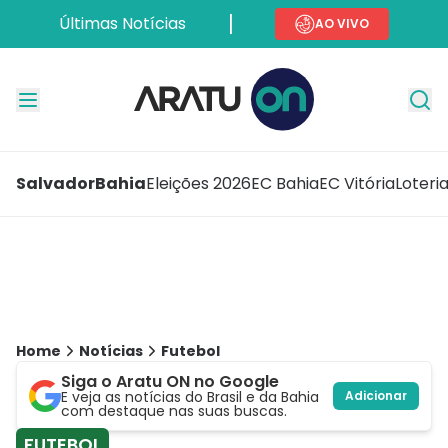
Últimas Notícias
AO VIVO
Salvador
Bahia
Eleições 2026
EC Bahia
EC Vitória
Loteri
Home
Notícias
Futebol
Siga o Aratu ON no Google
E veja as notícias do Brasil e da Bahia
Adicionar
com destaque nas suas buscas.
FUTEBOL