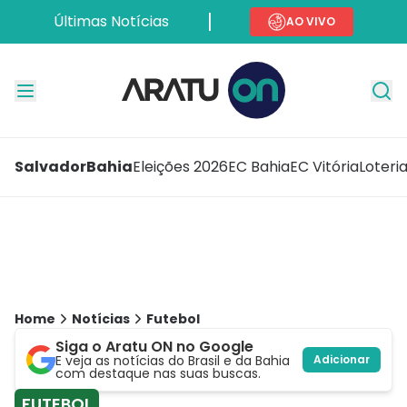
Últimas Notícias
AO VIVO
Salvador
Bahia
Eleições 2026
EC Bahia
EC Vitória
Loteri
Home
Notícias
Futebol
Siga o Aratu ON no Google
E veja as notícias do Brasil e da Bahia
Adicionar
com destaque nas suas buscas.
FUTEBOL