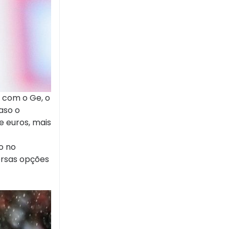
 com o Ge, o
aso o
 euros, mais
o no
ersas opções