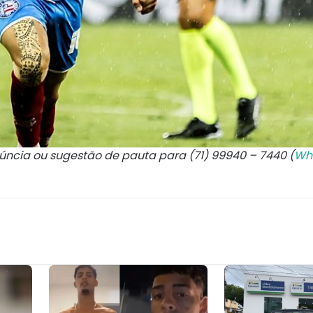
núncia ou sugestão de pauta para (71) 99940 – 7440 (
Wh