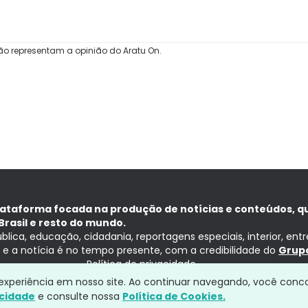
ão representam a opinião do Aratu On.
lataforma focada na produção de notícias e conteúdos, q
Brasil e resto do mundo.
ública, educação, cidadania, reportagens especiais, interior, ent
ia e a notícia é no tempo presente, com a credibilidade do
Grupo
Política de privacidade
a experiência em nosso site. Ao continuar navegando, você conc
acidade
e consulte nossa
Política de Cookies.