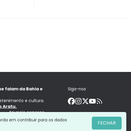
ue falam da Bahia e
Siga-nos
retenimento e cultura.
 Aratu.
Anuncie conosco
orda em contribuir para os dados
FECHAR