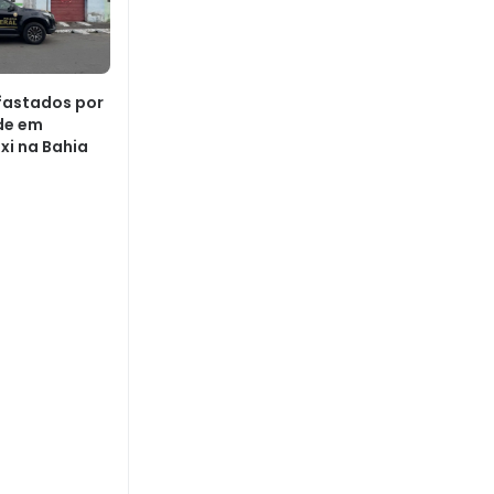
fastados por
de em
xi na Bahia