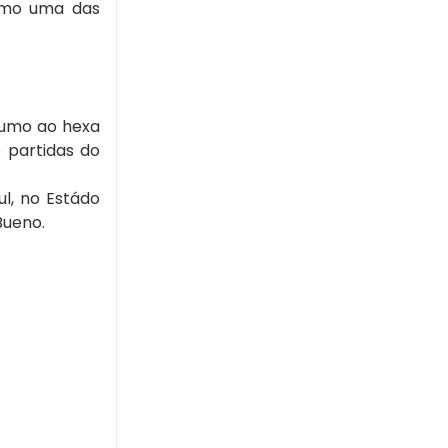
omo uma das
rumo ao hexa
do partidas do
ul, no Estádo
Bueno.