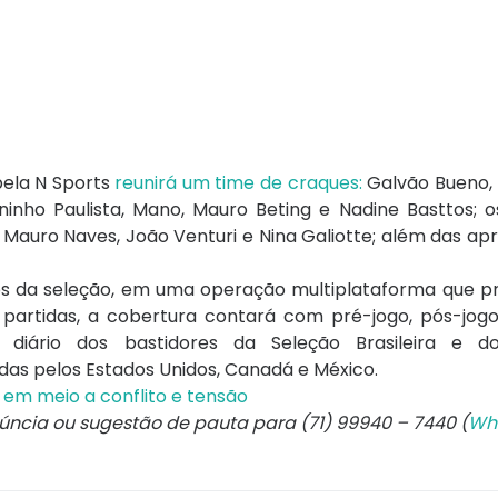
pela N Sports
reunirá um time de craques:
Galvão Bueno, T
ninho Paulista, Mano, Mauro Beting e Nadine Basttos; o
e, Mauro Naves, João Venturi e Nina Galiotte; além das a
os da seleção, em uma operação multiplataforma que p
s partidas, a cobertura contará com pré-jogo, pós-jog
diário dos bastidores da Seleção Brasileira e dos
as pelos Estados Unidos, Canadá e México.
 em meio a conflito e tensão
núncia ou sugestão de pauta para (71) 99940 – 7440 (
Wh