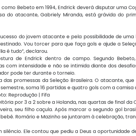
sim como Bebeto em 1994, Endrick deverá disputar uma 
 do atacante, Gabriely Miranda, está grávida do prime
o sucesso do jovem atacante e pela possibilidade de u
stinado. Vou torcer para que faça gols e ajude a Seleçã
ia é tudo”, declarou.
tura de Endrick dentro de campo. Segundo Bebeto,
 com intensidade e não se intimida diante dos desafios
dor pode ter durante o torneio.
 das promessas da Seleção Brasileira. O atacante, que
semestre, soma 16 partidas e quatro gols com a camisa d
ória por 3 a 2 sobre a Holanda, nas quartas de final da 
veira, seu filho caçula. Após marcar o segundo gol brasi
 bebê. Romário e Mazinho se juntaram à celebração, tra
silêncio. Ele contou que pediu a Deus a oportunidade 