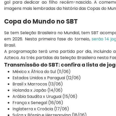
gol para dedicar ao filho recém-nascido. A com
imagens mais lembradas da história das Copas do Mun
Copa do Mundo no SBT
Se tem Seleção Brasileira no Mundial, tem SBT aco
em 2026. Nesta primeira fase do torneio,
serão 14 j
Brasil.
A programação terá uma partida por dia, incluindo a 
Azteca. As três partidas da Seleção Brasileira nesta F
Transmissão do SBT: c
onfira a lista de jo
México x África do Sul (11/06)
Estados Unidos x Paraguai (12/06)
Brasil x Marrocos (13/06)
Holanda x Japão (14/06)
Arábia Saudita x Uruguai (15/06)
França x Senegal (16/06)
Inglaterra x Croácia (17/06)
Suíça x Bósnia e Herzegovina (18/06)