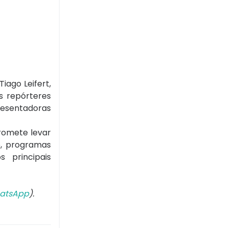
iago Leifert,
s repórteres
presentadoras
romete levar
o, programas
 principais
atsApp
).