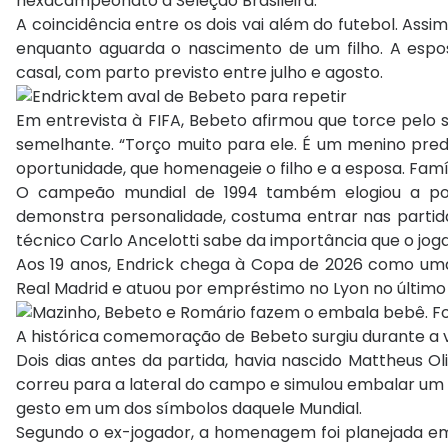
hexacampeonato à Seleção Brasileira.
A coincidência entre os dois vai além do futebol. As
enquanto aguarda o nascimento de um filho. A esposa
casal, com parto previsto entre julho e agosto.
Em entrevista à FIFA, Bebeto afirmou que torce pel
semelhante. “Torço muito para ele. É um menino prede
oportunidade, que homenageie o filho e a esposa. Famíl
O campeão mundial de 1994 também elogiou a pos
demonstra personalidade, costuma entrar nas partidas
técnico Carlo Ancelotti sabe da importância que o joga
Aos 19 anos, Endrick chega à Copa de 2026 como uma
Real Madrid e atuou por empréstimo no Lyon no último 
A histórica comemoração de Bebeto surgiu durante a vit
Dois dias antes da partida, havia nascido Mattheus Oli
correu para a lateral do campo e simulou embalar um
gesto em um dos símbolos daquele Mundial.
Segundo o ex-jogador, a homenagem foi planejada em 