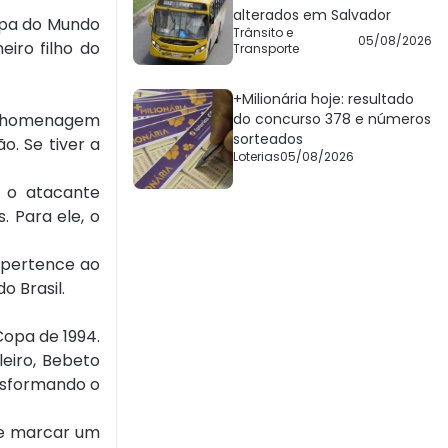
alterados em Salvador
Copa do Mundo
Trânsito e
05/08/2026
iro filho do
Transporte
+Milionária hoje: resultado
ma homenagem
do concurso 378 e números
sorteados
o. Se tiver a
Loterias
05/08/2026
 o atacante
. Para ele, o
 pertence ao
o Brasil.
Copa de 1994.
leiro, Bebeto
nsformando o
de marcar um