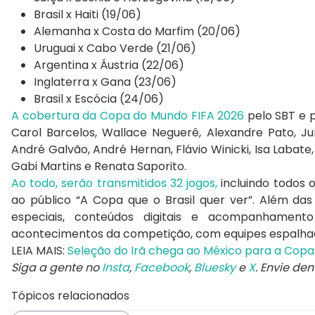
Brasil x Haiti (19/06)
Alemanha x Costa do Marfim (20/06)
Uruguai x Cabo Verde (21/06)
Argentina x Áustria (22/06)
Inglaterra x Gana (23/06)
Brasil x Escócia (24/06)
A cobertura da Copa do Mundo FIFA 2026
pelo SBT e 
Carol Barcelos, Wallace Neguerê, Alexandre Pato, Ju
André Galvão, André Hernan, Flávio Winicki, Isa Labat
Gabi Martins e Renata Saporito.
Ao todo, serão transmitidos 32 jogos,
incluindo todos 
ao público “A Copa que o Brasil quer ver”. Além da
especiais, conteúdos digitais e acompanhamento 
acontecimentos da competição, com equipes espalhad
LEIA MAIS:
Seleção do Irã chega ao México para a Copa
Siga a gente no
Insta
,
Facebook
,
Bluesky
e
X
. Envie de
Tópicos relacionados