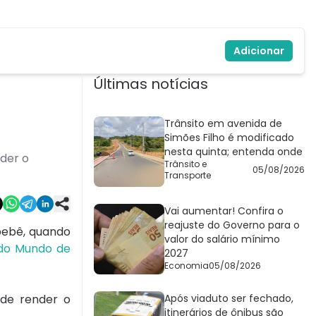
Adicionar
Últimas notícias
Trânsito em avenida de
Simões Filho é modificado
nesta quinta; entenda onde
der o
Trânsito e
05/08/2026
Transporte
Vai aumentar! Confira o
reajuste do Governo para o
bebê, quando
valor do salário mínimo
 do Mundo de
2027
Economia
05/08/2026
de render o
Após viaduto ser fechado,
itinerários de ônibus são