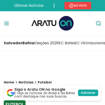
Últimas Notícias
AO VIVO
Salvador
Bahia
Eleições 2026
EC Bahia
EC Vitória
Loteri
Home
Notícias
Futebol
Siga o Aratu ON no Google
E veja as notícias do Brasil e da Bahia
Adicionar
com destaque nas suas buscas.
FUTEBOL