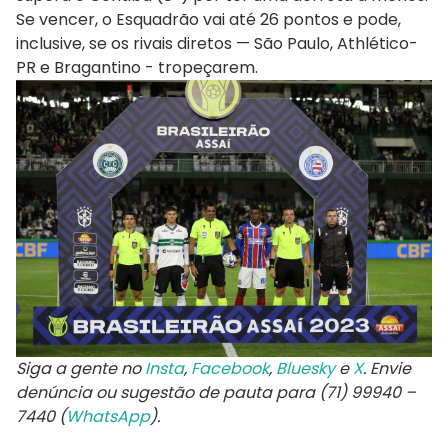
Se vencer, o Esquadrão vai até 26 pontos e pode,
inclusive, se os rivais diretos — São Paulo, Athlético-
PR e Bragantino - tropeçarem.
Siga a gente no
Insta
,
Facebook
,
Bluesky
e
X
. Envie
denúncia ou sugestão de pauta para (71) 99940 –
7440 (
WhatsApp
).