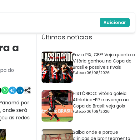
Adicionar
Últimas notícias
ra a
Faz o PIX, CBF! Veja quanto o
Vitória ganhou na Copa do
Brasil e possíveis rivais
opa do
Futebol
06/08/2026
HISTÓRICO: Vitória goleia
Athletico-PR e avança na
o Panamá por
Copa do Brasil; veja gols
, onde será
Futebol
06/08/2026
çou as redes
Saiba onde e porque
clínicas de bronzeamento