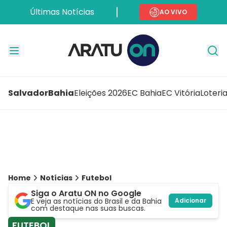
Últimas Notícias
AO VIVO
Salvador
Bahia
Eleições 2026
EC Bahia
EC Vitória
Loteri
Home
Notícias
Futebol
Siga o Aratu ON no Google
E veja as notícias do Brasil e da Bahia
Adicionar
com destaque nas suas buscas.
FUTEBOL