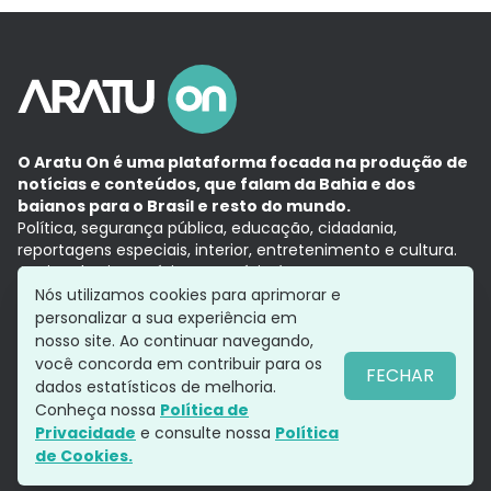
O Aratu On é uma plataforma focada na produção de
notícias e conteúdos, que falam da Bahia e dos
baianos para o Brasil e resto do mundo.
Política, segurança pública, educação, cidadania,
reportagens especiais, interior, entretenimento e cultura.
Aqui, tudo vira notícia e a notícia é no tempo presente,
com a credibilidade do
Grupo Aratu.
Nós utilizamos cookies para aprimorar e
Grupo Aratu
Política de privacidade
Anuncie conosco
personalizar a sua experiência em
nosso site. Ao continuar navegando,
você concorda em contribuir para os
FECHAR
dados estatísticos de melhoria.
Siga-nos
Conheça nossa
Política de
Privacidade
e consulte nossa
Política
de Cookies.