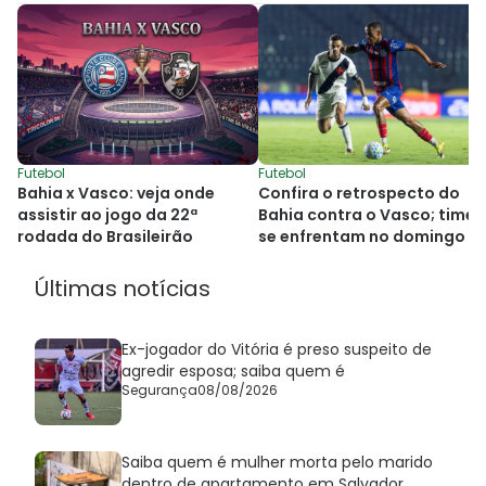
Futebol
Futebol
Bahia x Vasco: veja onde
Confira o retrospecto do
assistir ao jogo da 22ª
Bahia contra o Vasco; times
rodada do Brasileirão
se enfrentam no domingo
Últimas notícias
Ex-jogador do Vitória é preso suspeito de
agredir esposa; saiba quem é
Segurança
08/08/2026
Saiba quem é mulher morta pelo marido
dentro de apartamento em Salvador