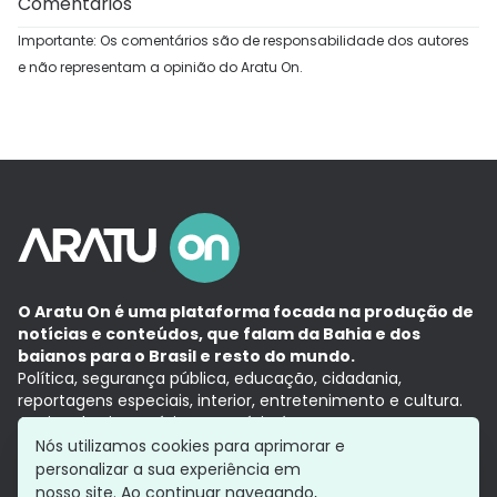
Comentários
Importante: Os comentários são de responsabilidade dos autores
e não representam a opinião do Aratu On.
O Aratu On é uma plataforma focada na produção de
notícias e conteúdos, que falam da Bahia e dos
baianos para o Brasil e resto do mundo.
Política, segurança pública, educação, cidadania,
reportagens especiais, interior, entretenimento e cultura.
Aqui, tudo vira notícia e a notícia é no tempo presente,
com a credibilidade do
Grupo Aratu.
Nós utilizamos cookies para aprimorar e
Grupo Aratu
Política de privacidade
Anuncie conosco
personalizar a sua experiência em
nosso site. Ao continuar navegando,