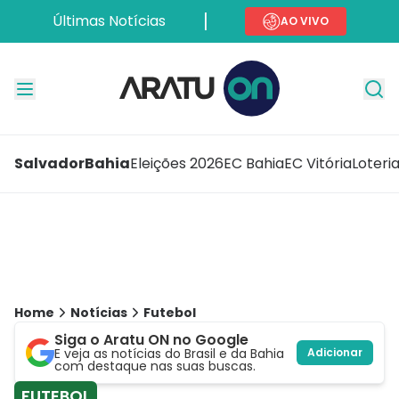
Últimas Notícias
AO VIVO
Salvador
Bahia
Eleições 2026
EC Bahia
EC Vitória
Loteri
Home
Notícias
Futebol
Siga o Aratu ON no Google
E veja as notícias do Brasil e da Bahia
Adicionar
com destaque nas suas buscas.
FUTEBOL