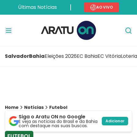
Últimas Notícias
AO VIVO
Salvador
Bahia
Eleições 2026
EC Bahia
EC Vitória
Loteri
Home
Notícias
Futebol
Siga o Aratu ON no Google
E veja as notícias do Brasil e da Bahia
Adicionar
com destaque nas suas buscas.
FUTEBOL