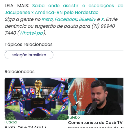
LEIA MAIS:
Saiba onde assistir e escalações de
Jacuipense x América-RN pelo Nordestão
Siga a gente no
Insta
,
Facebook
,
Bluesky
e
X
. Envie
denúncia ou sugestão de pauta para (71) 99940 –
7440 (
WhatsApp
).
Tópicos relacionados
seleção brasileiro
Relacionadas
Futebol
Futebol
Comentarista da Cazé TV
Aratu On e TV Aratu