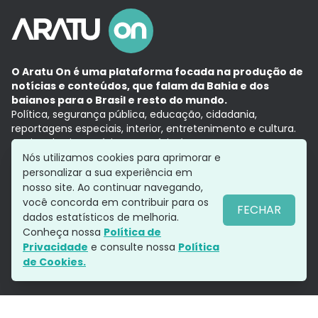
O Aratu On é uma plataforma focada na produção de
notícias e conteúdos, que falam da Bahia e dos
baianos para o Brasil e resto do mundo.
Política, segurança pública, educação, cidadania,
reportagens especiais, interior, entretenimento e cultura.
Aqui, tudo vira notícia e a notícia é no tempo presente,
com a credibilidade do
Grupo Aratu.
Nós utilizamos cookies para aprimorar e
Grupo Aratu
Política de privacidade
Anuncie conosco
personalizar a sua experiência em
nosso site. Ao continuar navegando,
você concorda em contribuir para os
FECHAR
dados estatísticos de melhoria.
Siga-nos
Conheça nossa
Política de
Privacidade
e consulte nossa
Política
de Cookies.