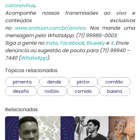
coronavírus
.
Acompanhe nossas transmissões ao vivo e
conteúdos exclusivos
no
www.aratuon.com.br/aovivo
. Nos mande uma
mensagem pelo WhatsApp: (71) 99986-0003.
Siga a gente no
Insta
,
Facebook
,
Bluesky
e
X
. Envie
denúncia ou sugestão de pauta para (71) 99940 –
7440 (
WhatsApp
).
Tópicos relacionados
pimenta
dende
pintor
comilão
desafio
rodízio
comida
baiana
Relacionadas