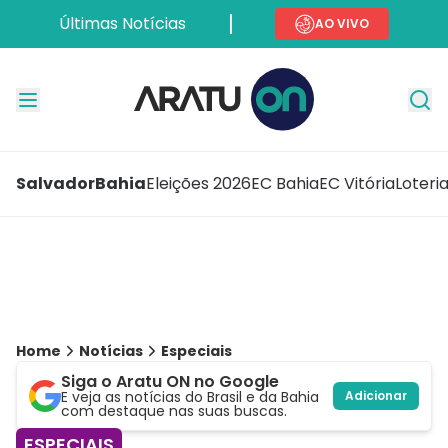
Últimas Notícias
AO VIVO
Salvador
Bahia
Eleições 2026
EC Bahia
EC Vitória
Loteri
Home
Notícias
Especiais
Siga o Aratu ON no Google
E veja as notícias do Brasil e da Bahia
Adicionar
com destaque nas suas buscas.
ESPECIAIS