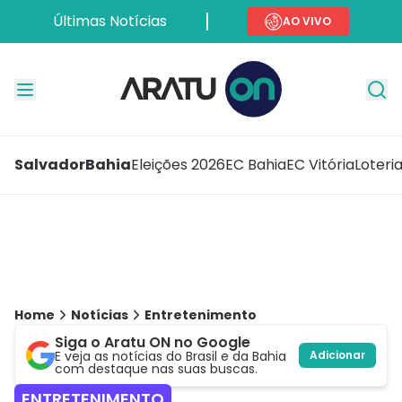
Últimas Notícias
AO VIVO
Salvador
Bahia
Eleições 2026
EC Bahia
EC Vitória
Loteri
Home
Notícias
Entretenimento
Siga o Aratu ON no Google
E veja as notícias do Brasil e da Bahia
Adicionar
com destaque nas suas buscas.
ENTRETENIMENTO