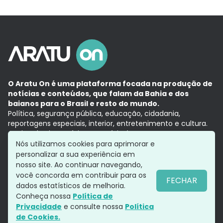
O Aratu On é uma plataforma focada na produção de
notícias e conteúdos, que falam da Bahia e dos
baianos para o Brasil e resto do mundo.
Política, segurança pública, educação, cidadania,
reportagens especiais, interior, entretenimento e cultura.
Aqui, tudo vira notícia e a notícia é no tempo presente,
com a credibilidade do
Grupo Aratu.
Nós utilizamos cookies para aprimorar e
Grupo Aratu
Política de privacidade
Anuncie conosco
personalizar a sua experiência em
nosso site. Ao continuar navegando,
você concorda em contribuir para os
FECHAR
dados estatísticos de melhoria.
Siga-nos
Conheça nossa
Política de
Privacidade
e consulte nossa
Política
de Cookies.