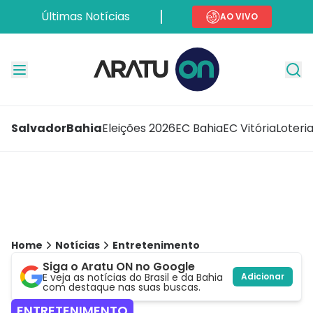
Últimas Notícias
AO VIVO
Salvador
Bahia
Eleições 2026
EC Bahia
EC Vitória
Loteri
Home
Notícias
Entretenimento
Siga o Aratu ON no Google
E veja as notícias do Brasil e da Bahia
Adicionar
com destaque nas suas buscas.
ENTRETENIMENTO