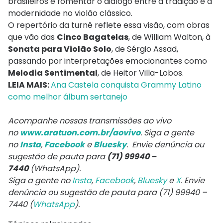
brasileiros e fomentar o diálogo entre a tradição e a
modernidade no violão clássico.
O repertório da turnê reflete essa visão, com obras
que vão das
Cinco Bagatelas
, de William Walton, à
Sonata para Violão Solo
, de Sérgio Assad,
passando por interpretações emocionantes como
Melodia Sentimental
, de Heitor Villa-Lobos.
LEIA MAIS:
Ana Castela conquista Grammy Latino
como melhor álbum sertanejo
Acompanhe nossas transmissões ao vivo
no
www.aratuon.com.br/aovivo
. Siga a gente
no
Insta
,
Facebook
e
Bluesky
. Envie denúncia ou
sugestão de pauta para
(71) 99940 –
7440
(WhatsApp).
Siga a gente no
Insta
,
Facebook
,
Bluesky
e
X
. Envie
denúncia ou sugestão de pauta para (71) 99940 –
7440 (
WhatsApp
).