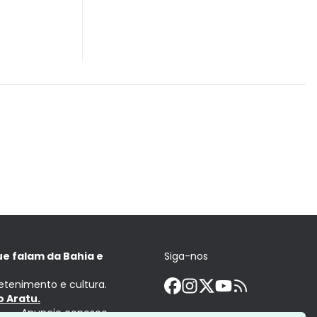
ue falam da Bahia e
Siga-nos
retenimento e cultura.
 Aratu.
Anuncie conosco