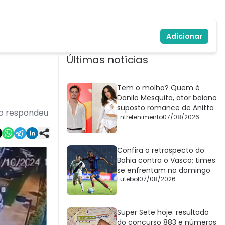
Adicionar
Últimas notícias
Tem o molho? Quem é
Danilo Mesquita, ator baiano
suposto romance de Anitta
ão respondeu
Entretenimento
07/08/2026
Confira o retrospecto do
Bahia contra o Vasco; times
se enfrentam no domingo
Futebol
07/08/2026
Super Sete hoje: resultado
do concurso 883 e números