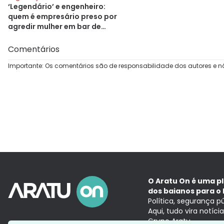
‘Legendário’ e engenheiro:
quem é empresário preso por
agredir mulher em bar de
Salvador
Comentários
Importante: Os comentários são de responsabilidade dos autores e n
O Aratu On é uma p
dos baianos para o 
Política, segurança p
Aqui, tudo vira notíc
Grupo Aratu