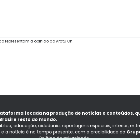
ão representam a opinião do Aratu On.
lataforma focada na produção de notícias e conteúdos, q
Brasil e resto do mundo.
ública, educação, cidadania, reportagens especiais, interior, ent
ia e a notícia é no tempo presente, com a credibilidade do
Grupo
Política de privacidade