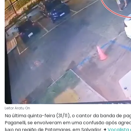
Leitor Aratu On
Na última quinta-feira (31/11), o cantor da banda de p
Paganelli, se envolveram em uma confusão após agred
luxo na região de Patamares, em Salvador.
+
Vocalista