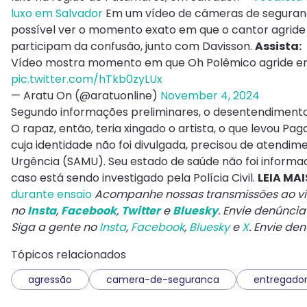
luxo em Salvador
Em um vídeo de câmeras de seguranç
possível ver o momento exato em que o cantor agride
participam da confusão, junto com Davisson.
Assista:
Vídeo mostra momento em que Oh Polêmico agride entr
pic.twitter.com/hTkb0zyLUx
— Aratu On (@aratuonline)
November 4, 2024
Segundo informações preliminares, o desentendimento 
O rapaz, então, teria xingado o artista, o que levou Pagan
cuja identidade não foi divulgada, precisou de atendi
Urgência (SAMU). Seu estado de saúde não foi informa
caso está sendo investigado pela Polícia Civil.
LEIA MAI
durante ensaio
Acompanhe nossas transmissões ao v
no
Insta
,
Facebook
,
Twitter
e
Bluesky
. Envie denúnci
Siga a gente no
Insta
,
Facebook
,
Bluesky
e
X
. Envie de
Tópicos relacionados
agressão
camera-de-seguranca
entregado