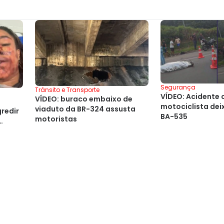
Segurança
Trânsito e Transporte
VÍDEO: Acidente
VÍDEO: buraco embaixo de
motociclista dei
viaduto da BR-324 assusta
redir
BA-535
motoristas