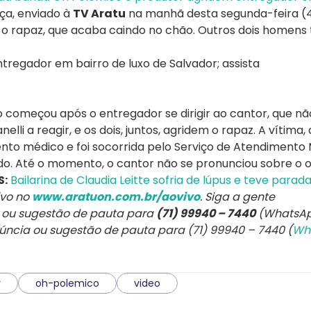
a, enviado à
TV Aratu
na manhã desta segunda-feira (4/
 o rapaz, que acaba caindo no chão. Outros dois home
egador em bairro de luxo de Salvador; assista
começou após o entregador se dirigir ao cantor, que nã
elli a reagir, e os dois, juntos, agridem o rapaz. A vítima,
mento médico e foi socorrida pelo Serviço de Atendimento
do. Até o momento, o cantor não se pronunciou sobre o o
S:
Bailarina de Claudia Leitte sofria de lúpus e teve parad
ivo no
www.aratuon.com.br/aovivo
. Siga a gente
a ou sugestão de pauta para
(71) 99940 – 7440
(WhatsAp
núncia ou sugestão de pauta para (71) 99940 – 7440 (
Wh
r
oh-polemico
video