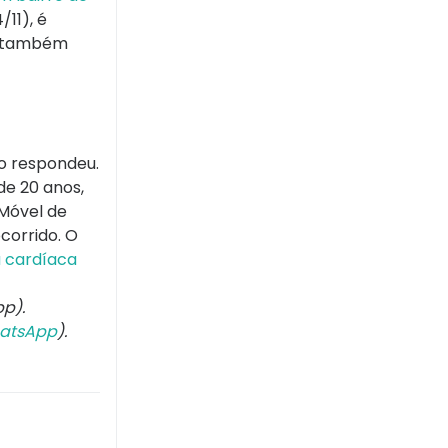
11), é
ns também
o respondeu.
 de 20 anos,
 Móvel de
corrido. O
a cardíaca
p).
atsApp
).