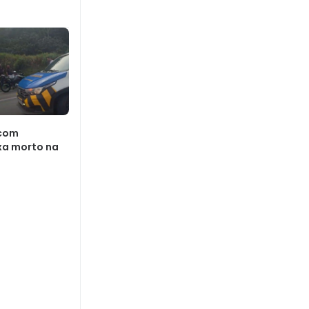
 com
xa morto na