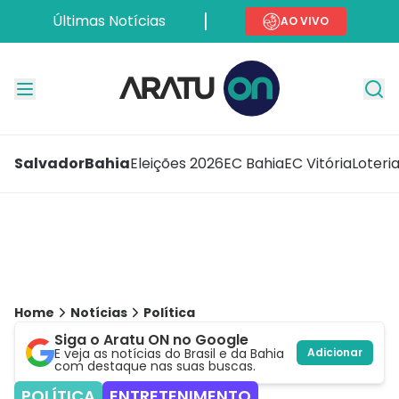
Últimas Notícias
AO VIVO
Salvador
Bahia
Eleições 2026
EC Bahia
EC Vitória
Loteri
Home
Notícias
Política
Siga o Aratu ON no Google
E veja as notícias do Brasil e da Bahia
Adicionar
com destaque nas suas buscas.
POLÍTICA
ENTRETENIMENTO