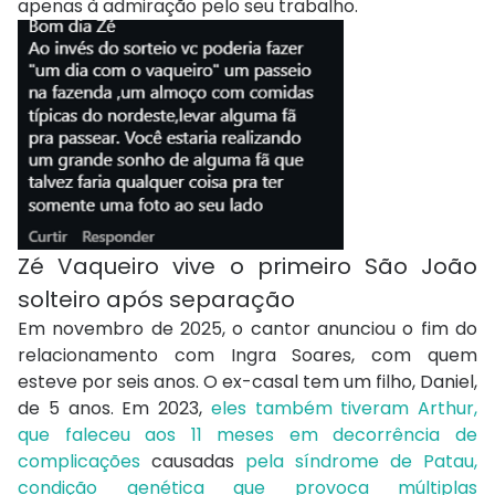
apenas à admiração pelo seu trabalho.
Zé Vaqueiro vive o primeiro São João
solteiro após separação
Em novembro de 2025, o cantor anunciou o fim do
relacionamento com Ingra Soares, com quem
esteve por seis anos. O ex-casal tem um filho, Daniel,
de 5 anos. Em 2023,
eles também tiveram Arthur,
que faleceu aos 11 meses em decorrência de
complicações
causadas
pela síndrome de Patau,
condição genética que provoca múltiplas