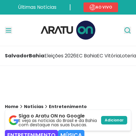
Últimas Notícias
AO VIVO
Salvador
Bahia
Eleições 2026
EC Bahia
EC Vitória
Loteri
Home
Notícias
Entretenimento
Siga o Aratu ON no Google
E veja as notícias do Brasil e da Bahia
Adicionar
com destaque nas suas buscas.
ENTRETENIMENTO
MÚSICA