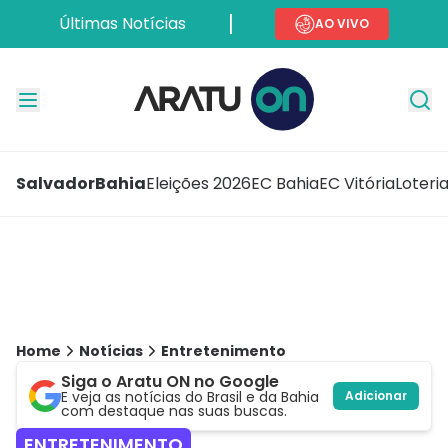
Últimas Notícias
AO VIVO
Salvador
Bahia
Eleições 2026
EC Bahia
EC Vitória
Loteri
Home
Notícias
Entretenimento
Siga o Aratu ON no Google
E veja as notícias do Brasil e da Bahia
Adicionar
com destaque nas suas buscas.
ENTRETENIMENTO