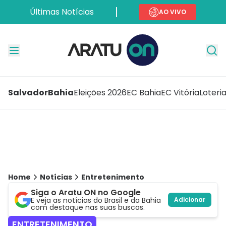
Últimas Notícias
AO VIVO
Salvador
Bahia
Eleições 2026
EC Bahia
EC Vitória
Loteri
Home
Notícias
Entretenimento
Siga o Aratu ON no Google
E veja as notícias do Brasil e da Bahia
Adicionar
com destaque nas suas buscas.
ENTRETENIMENTO