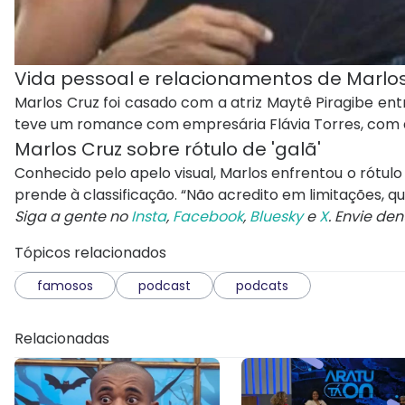
Vida pessoal e relacionamentos de Marlos
Marlos Cruz foi casado com a atriz Maytê Piragibe ent
teve um romance com empresária Flávia Torres, co
Marlos Cruz sobre rótulo de 'galã'
Conhecido pelo apelo visual, Marlos enfrentou o rótulo
prende à classificação. “Não acredito em limitações, q
Siga a gente no
Insta
,
Facebook
,
Bluesky
e
X
. Envie de
Tópicos relacionados
famosos
podcast
podcats
Relacionadas