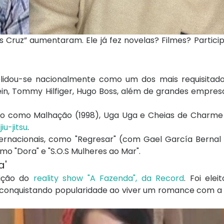
 Cruz” aumentaram. Ele já fez novelas? Filmes? Particip
olidou-se nacionalmente como um dos mais requisitad
n, Tommy Hilfiger, Hugo Boss, além de grandes empresas
bo como Malhação (1998), Uga Uga e Cheias de Charme 
e
jiu-jitsu
.
nacionais, como "Regresar" (com Gael García Bernal e
omo "Dora" e "S.O.S Mulheres ao Mar".
a'
dição do
reality show "A Fazenda", da Record
. Foi elei
 conquistando popularidade ao viver um romance com a