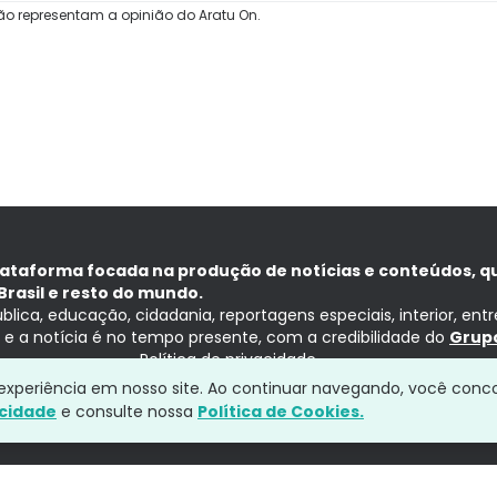
ão representam a opinião do Aratu On.
lataforma focada na produção de notícias e conteúdos, q
Brasil e resto do mundo.
ública, educação, cidadania, reportagens especiais, interior, ent
ia e a notícia é no tempo presente, com a credibilidade do
Grupo
Política de privacidade
a experiência em nosso site. Ao continuar navegando, você conc
acidade
e consulte nossa
Política de Cookies.