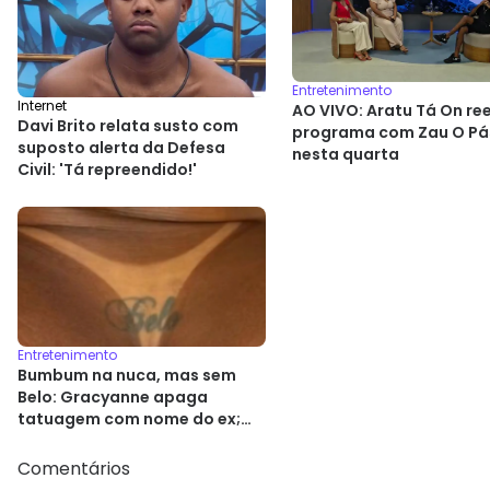
Entretenimento
Internet
AO VIVO: Aratu Tá On re
Davi Brito relata susto com
programa com Zau O Pá
suposto alerta da Defesa
nesta quarta
Civil: 'Tá repreendido!'
Entretenimento
Bumbum na nuca, mas sem
Belo: Gracyanne apaga
tatuagem com nome do ex;
foto
Comentários