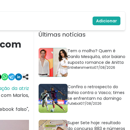
Adicionar
Últimas notícias
o com
Tem o molho? Quem é
Danilo Mesquita, ator baiano
suposto romance de Anitta
Entretenimento
07/08/2026
Confira o retrospecto do
ação da atriz
Bahia contra o Vasco; times
a com Marlos,
se enfrentam no domingo
Futebol
07/08/2026
ebook falso",
Super Sete hoje: resultado
do concurso 883 e números