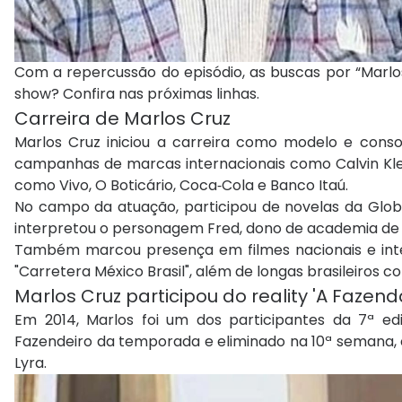
Com a repercussão do episódio, as buscas por “Marlos
show? Confira nas próximas linhas.
Carreira de Marlos Cruz
Marlos Cruz iniciou a carreira como modelo e cons
campanhas de marcas internacionais como Calvin Klei
como Vivo, O Boticário, Coca‑Cola e Banco Itaú.
No campo da atuação, participou de novelas da Glo
interpretou o personagem Fred, dono de academia d
Também marcou presença em filmes nacionais e inter
"Carretera México Brasil", além de longas brasileiros c
Marlos Cruz participou do reality 'A Fazend
Em 2014, Marlos foi um dos participantes da 7ª e
Fazendeiro da temporada e eliminado na 10ª semana,
Lyra.