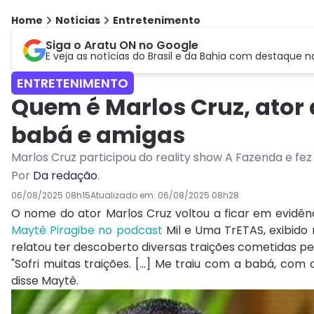
Home
Notícias
Entretenimento
Siga o Aratu ON no Google
E veja as notícias do Brasil e da Bahia com destaque n
ENTRETENIMENTO
Quem é Marlos Cruz, ator
babá e amigas
Marlos Cruz participou do reality show A Fazenda e fe
Por
Da redação
.
06/08/2025 08h15
Atualizado em:
06/08/2025 08h28
O nome do ator Marlos Cruz voltou a ficar em evidênci
Maytê Piragibe no podcast
Mil e Uma TrETAS, exibido n
relatou ter descoberto diversas traições cometidas p
"Sofri muitas traições. [...] Me traiu com a babá, c
disse Maytê.