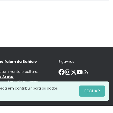
ue falam da Bahia e
Siga-nos
retenimento e cultura.
 Aratu.
Anuncie conosco
orda em contribuir para os dados
FECHAR