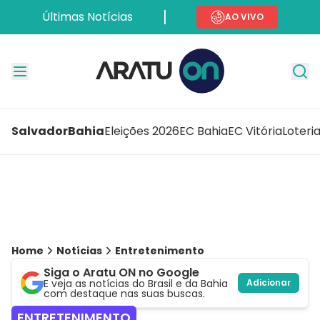
Últimas Notícias
AO VIVO
Salvador
Bahia
Eleições 2026
EC Bahia
EC Vitória
Loteri
Home
Notícias
Entretenimento
Siga o Aratu ON no Google
E veja as notícias do Brasil e da Bahia
Adicionar
com destaque nas suas buscas.
ENTRETENIMENTO