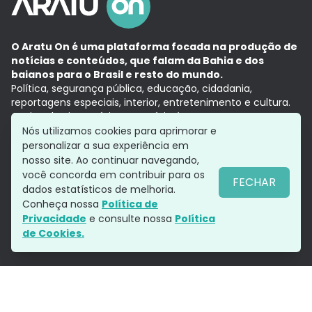
O Aratu On é uma plataforma focada na produção de
notícias e conteúdos, que falam da Bahia e dos
baianos para o Brasil e resto do mundo.
Política, segurança pública, educação, cidadania,
reportagens especiais, interior, entretenimento e cultura.
Aqui, tudo vira notícia e a notícia é no tempo presente,
com a credibilidade do
Grupo Aratu.
Nós utilizamos cookies para aprimorar e
Grupo Aratu
Política de privacidade
Anuncie conosco
personalizar a sua experiência em
nosso site. Ao continuar navegando,
você concorda em contribuir para os
FECHAR
dados estatísticos de melhoria.
Siga-nos
Conheça nossa
Política de
Privacidade
e consulte nossa
Política
de Cookies.