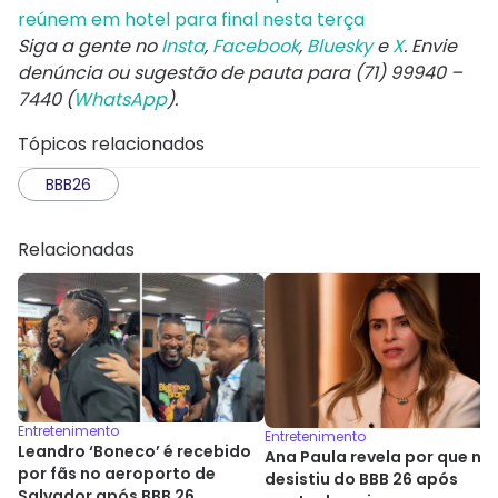
reúnem em hotel para final nesta terça
Siga a gente no
Insta
,
Facebook
,
Bluesky
e
X
. Envie
denúncia ou sugestão de pauta para (71) 99940 –
7440 (
WhatsApp
).
Tópicos relacionados
BBB26
Relacionadas
Entretenimento
Entretenimento
Leandro ‘Boneco’ é recebido
Ana Paula revela por que nã
por fãs no aeroporto de
desistiu do BBB 26 após
Salvador após BBB 26