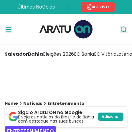
Últimas Notícias
AO VIVO
Salvador
Bahia
Eleições 2026
EC Bahia
EC Vitória
Loteri
Home
Notícias
Entretenimento
Siga o Aratu ON no Google
E veja as notícias do Brasil e da Bahia
Adicionar
com destaque nas suas buscas.
ENTRETENIMENTO