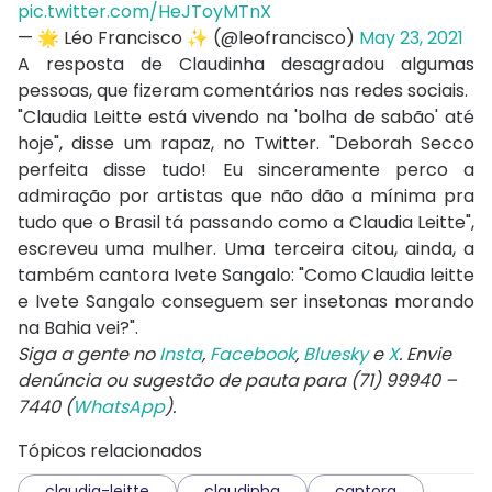
pic.twitter.com/HeJToyMTnX
— 🌟 Léo Francisco ✨ (@leofrancisco)
May 23, 2021
A resposta de Claudinha desagradou algumas
pessoas, que fizeram comentários nas redes sociais.
"Claudia Leitte está vivendo na 'bolha de sabão' até
hoje", disse um rapaz, no Twitter. "Deborah Secco
perfeita disse tudo! Eu sinceramente perco a
admiração por artistas que não dão a mínima pra
tudo que o Brasil tá passando como a Claudia Leitte",
escreveu uma mulher. Uma terceira citou, ainda, a
também cantora Ivete Sangalo: "Como Claudia leitte
e Ivete Sangalo conseguem ser insetonas morando
na Bahia vei?".
Siga a gente no
Insta
,
Facebook
,
Bluesky
e
X
. Envie
denúncia ou sugestão de pauta para (71) 99940 –
7440 (
WhatsApp
).
Tópicos relacionados
claudia-leitte
claudinha
cantora