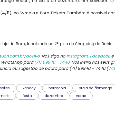
arango Beach', no dia 3 de dezembro, em Salvador. O
 (4/11), no Sympla e Bora Tickets. Também é possível co
a loja do Bora, localizada no 2º piso do Shopping da Bahia
tuon.com.br/aovivo
. Nos siga no
Instagram
,
Facebook
e
e WhatsApp para
(71) 99940 - 7440
. Nos insira nos seus g
núncia ou sugestão de pauta para (71) 99940 – 7440 (
Wh
salles
xanddy
harmonia
praia do flamengo
-maris
festa
dezembro
verao