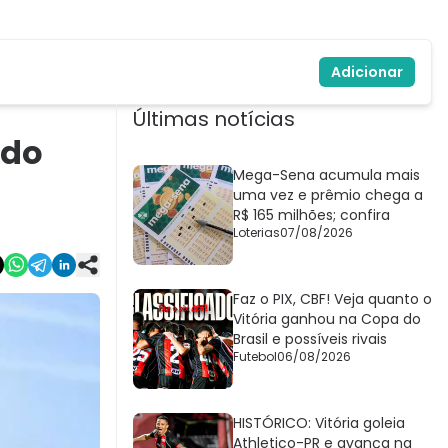
Adicionar
Últimas notícias
 do
Mega-Sena acumula mais
uma vez e prêmio chega a
R$ 165 milhões; confira
Loterias
07/08/2026
Faz o PIX, CBF! Veja quanto o
Vitória ganhou na Copa do
Brasil e possíveis rivais
Futebol
06/08/2026
HISTÓRICO: Vitória goleia
Athletico-PR e avança na