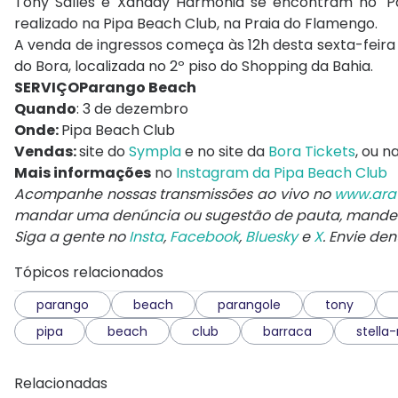
Tony Salles e Xanddy Harmonia se encontram no 'P
realizado na Pipa Beach Club, na Praia do Flamengo.
A venda de ingressos começa às 12h desta sexta-feira
do Bora, localizada no 2º piso do Shopping da Bahia.
SERVIÇOParango Beach
Quando
: 3 de dezembro
Onde:
Pipa Beach Club
Vendas:
site do
Sympla
e no site da
Bora Tickets
, ou n
Mais informações
no
Instagram da Pipa Beach Club
Acompanhe nossas transmissões ao vivo no
www.ara
mandar uma denúncia ou sugestão de pauta, mand
Siga a gente no
Insta
,
Facebook
,
Bluesky
e
X
. Envie de
Tópicos relacionados
parango
beach
parangole
tony
pipa
beach
club
barraca
stella
Relacionadas