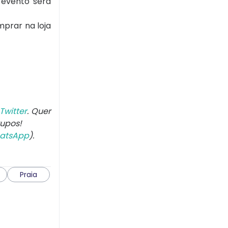
 evento será
mprar na loja
Twitter
. Quer
rupos!
atsApp
).
Praia