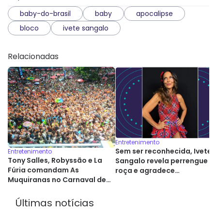
baby-do-brasil
baby
apocalipse
bloco
ivete sangalo
Relacionadas
Entretenimento
Sem ser reconhecida, Ivete
Entretenimento
Tony Salles, Robyssão e La
Sangalo revela perrengue e
Fúria comandam As
roça e agradece
Muquiranas no Carnaval de
desconhecido que a ajudou
Salvador
Últimas notícias