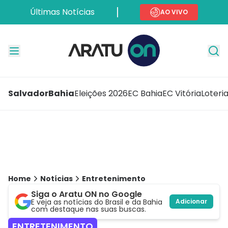
Últimas Notícias
AO VIVO
Salvador
Bahia
Eleições 2026
EC Bahia
EC Vitória
Loteri
Home
Notícias
Entretenimento
Siga o Aratu ON no Google
E veja as notícias do Brasil e da Bahia
Adicionar
com destaque nas suas buscas.
ENTRETENIMENTO