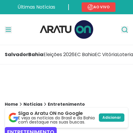
Últimas Notícias
AO VIVO
Salvador
Bahia
Eleições 2026
EC Bahia
EC Vitória
Loteri
Home
Notícias
Entretenimento
Siga o Aratu ON no Google
E veja as notícias do Brasil e da Bahia
Adicionar
com destaque nas suas buscas.
ENTRETENIMENTO