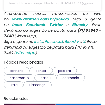
Uma publicação compartilhada por JOANA LOPO (@joanalopo_)
Acompanhe nossas transmissões ao vivo
no
www.aratuon.com.br/aovivo
. Siga a gente
no
Insta
,
Facebook
,
Twitter
e
Bluesky
. Envie
denúncia ou sugestão de pauta para
(71) 99940 –
7440
(WhatsApp).
Siga a gente no
Insta
,
Facebook
,
Bluesky
e
X
. Envie
denúncia ou sugestão de pauta para (71) 99940 –
7440 (
WhatsApp
).
Tópicos relacionados
kannario
cantor
passaro
casamento
casou
cerimonia
Praia
Flamengo
Relacionadas