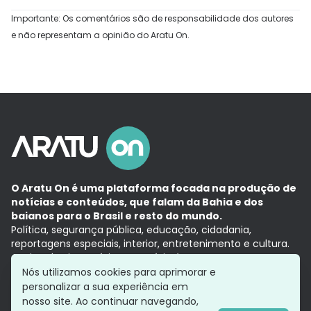
Importante: Os comentários são de responsabilidade dos autores
e não representam a opinião do Aratu On.
O Aratu On é uma plataforma focada na produção de
notícias e conteúdos, que falam da Bahia e dos
baianos para o Brasil e resto do mundo.
Política, segurança pública, educação, cidadania,
reportagens especiais, interior, entretenimento e cultura.
Aqui, tudo vira notícia e a notícia é no tempo presente,
com a credibilidade do
Grupo Aratu.
Nós utilizamos cookies para aprimorar e
Grupo Aratu
Política de privacidade
Anuncie conosco
personalizar a sua experiência em
nosso site. Ao continuar navegando,