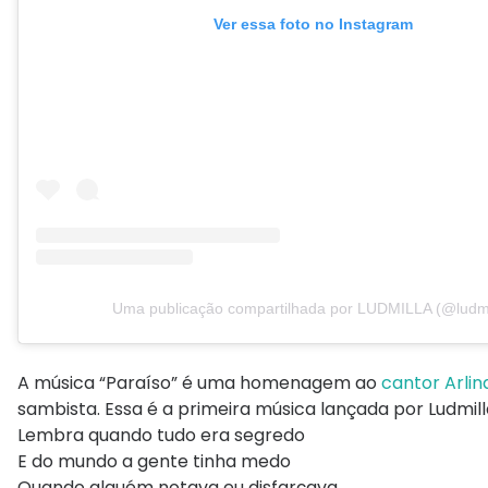
Ver essa foto no Instagram
Uma publicação compartilhada por LUDMILLA (@ludmi
A música “Paraíso” é uma homenagem ao
cantor Arlin
sambista. Essa é a primeira música lançada por Ludmilla
Lembra quando tudo era segredo
E do mundo a gente tinha medo
Quando alguém notava eu disfarçava