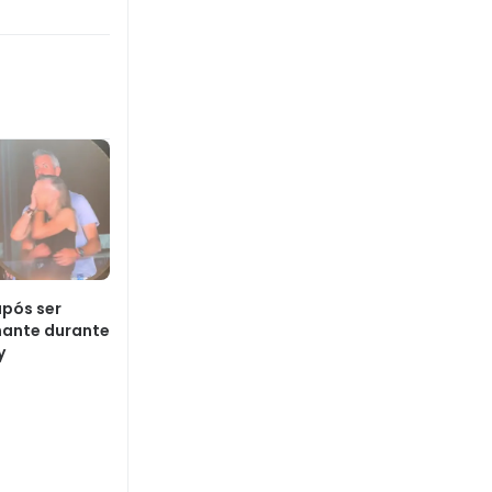
após ser
ante durante
y