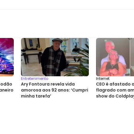
Entretenimento
Internet
godão
Ary Fontoura revela vida
CEO é afastado 
aneiro
amorosa aos 92 anos: ‘Cumpri
flagrado com am
minha tarefa’
show do Coldpla