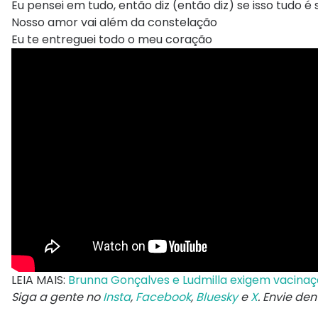
Eu pensei em tudo, então diz (então diz) se isso tudo é 
Nosso amor vai além da constelação
Eu te entreguei todo o meu coração
LEIA MAIS:
Brunna Gonçalves e Ludmilla exigem vacinação
Siga a gente no
Insta
,
Facebook
,
Bluesky
e
X
. Envie de