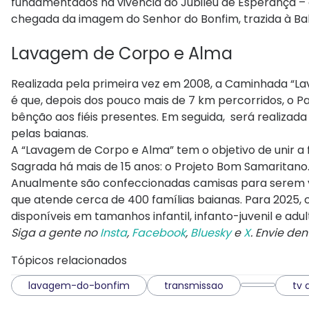
fundamentados na vivência do Jubileu de Esperança – 
chegada da imagem do Senhor do Bonfim, trazida à Bah
Lavagem de Corpo e Alma
Realizada pela primeira vez em 2008, a Caminhada “La
é que, depois dos pouco mais de 7 km percorridos, o 
bênção aos fiéis presentes. Em seguida, será realizad
pelas baianas.
A “Lavagem de Corpo e Alma” tem o objetivo de unir a f
Sagrada há mais de 15 anos: o Projeto Bom Samaritano
Anualmente são confeccionadas camisas para serem ve
que atende cerca de 400 famílias baianas. Para 2025,
disponíveis em tamanhos infantil, infanto-juvenil e adu
Siga a gente no
Insta
,
Facebook
,
Bluesky
e
X
. Envie de
Tópicos relacionados
lavagem-do-bonfim
transmissao
tv 