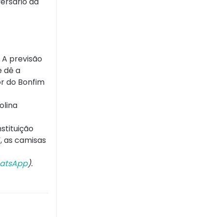
ersário da
 A previsão
e dê a
or do Bonfim
olina
stituição
, as camisas
atsApp
).