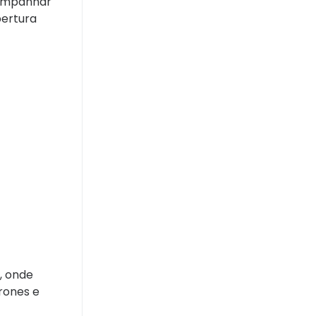
companhar
bertura
, onde
rones e