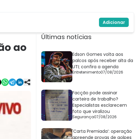
Adicionar
Últimas notícias
ão ao
Edson Gomes volta aos
palcos após receber alta da
UTI; confira a agenda
Entretenimento
07/08/2026
Facção pode assinar
carteira de trabalho?
Especialistas esclarecem
foto que viralizou
Segurança
07/08/2026
'Carta Premiada’: operação
apreende provas de golpes