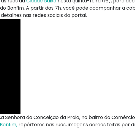
 as ruas da
Cidade Baixa
nesta quinta-feira (16), para a
m do Bonfim. A partir das 7h, você pode acompanhar a co
 detalhes nas redes sociais do portal.
sa Senhora da Conceição da Praia, no bairro do Comércio
 Bonfim,
repórteres nas ruas, imagens aéreas feitas por d