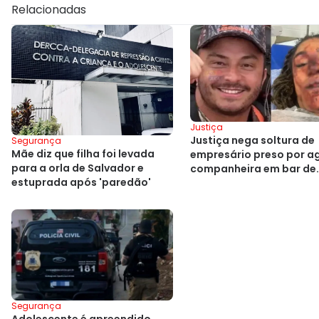
Relacionadas
Justiça
Justiça nega soltura de
Segurança
Mãe diz que filha foi levada
empresário preso por ag
para a orla de Salvador e
companheira em bar de
estuprada após 'paredão'
Salvador
Segurança
Adolescente é apreendido