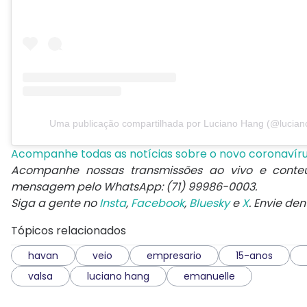
Uma publicação compartilhada por Luciano Hang (@lucian
Acompanhe todas as notícias sobre o novo coronavír
Acompanhe nossas transmissões ao vivo e conte
mensagem pelo WhatsApp: (71) 99986-0003.
Siga a gente no
Insta
,
Facebook
,
Bluesky
e
X
. Envie de
Tópicos relacionados
havan
veio
empresario
15-anos
valsa
luciano hang
emanuelle