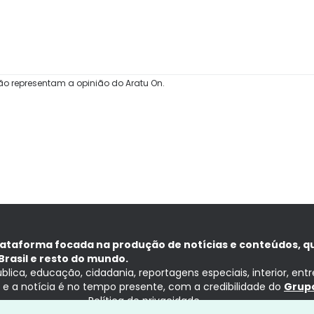
ão representam a opinião do Aratu On.
lataforma focada na produção de notícias e conteúdos, q
Brasil e resto do mundo.
ública, educação, cidadania, reportagens especiais, interior, ent
ia e a notícia é no tempo presente, com a credibilidade do
Grupo
Política de privacidade