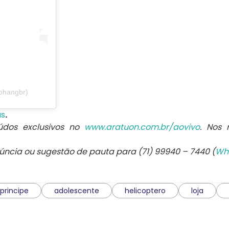
ohangbr)
us
.
údos exclusivos no
www.aratuon.com.br/aovivo
. Nos
núncia ou sugestão de pauta para (71) 99940 – 7440 (
Wh
principe
adolescente
helicoptero
loja