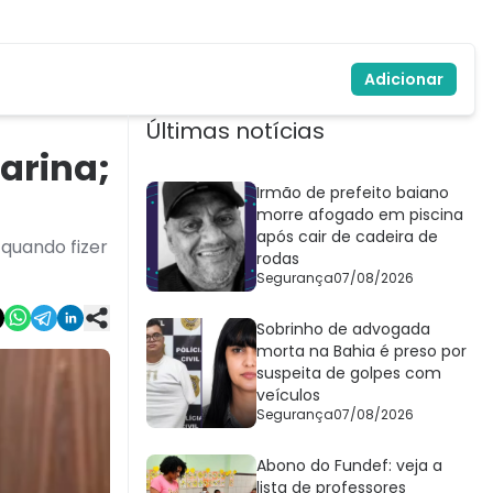
Adicionar
Últimas notícias
arina;
Irmão de prefeito baiano
morre afogado em piscina
após cair de cadeira de
 quando fizer
rodas
Segurança
07/08/2026
Sobrinho de advogada
morta na Bahia é preso por
suspeita de golpes com
veículos
Segurança
07/08/2026
Abono do Fundef: veja a
lista de professores