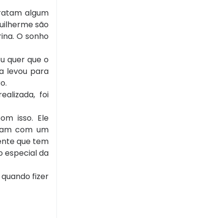
tratam algum
uilherme são
rina. O sonho
tu quer que o
 a levou para
o.
alizada, foi
om isso. Ele
onham com um
ente que tem
o especial da
 quando fizer