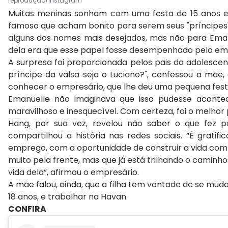
reprodução/Instagram
Muitas meninas sonham com uma festa de 15 anos 
famoso que acham bonito para serem seus "príncipes"
alguns dos nomes mais desejados, mas não para Emanue
dela era que esse papel fosse desempenhado pelo emp
A surpresa foi proporcionada pelos pais da adolescen
príncipe da valsa seja o Luciano?", confessou a mãe,
conhecer o empresário, que lhe deu uma pequena festa,
Emanuelle não imaginava que isso pudesse acontece
maravilhoso e inesquecível. Com certeza, foi o melhor p
Hang, por sua vez, revelou não saber o que fez p
compartilhou a história nas redes sociais. “É grati
emprego, com a oportunidade de construir a vida com
muito pela frente, mas que já está trilhando o caminho
vida dela”, afirmou o empresário.
A mãe falou, ainda, que a filha tem vontade de se mu
18 anos, e trabalhar na Havan.
CONFIRA