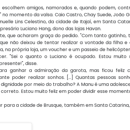
e escolhem amigos, namorados e, quando podem, con
 no momento da valsa. Caio Castro, Chay Suede, João G
lle Lins Celestino, da cidade de Itajaí, em Santa Cata
resário Luciano Hang, dono das lojas Havan.
te, que acharam graça do pedido. "Com tanto gatinho, 
 que não deixou de tentar realizar a vontade da filha e
 na própria loja, um voucher e um passeio de helicópter
r. "Sei o quanto o Luciano é ocupado. Estou muito re
resente!", disse.
ara ganhar a admiração da garota, mas ficou feliz c
ficante poder realizar sonhos. [...] Quantas pessoas s
 dignidade por meio do trabalho? A Manu é uma adolesc
 correto. Estou muito feliz em poder dividir esse moment
dar para a cidade de Brusque, também em Santa Catarina,