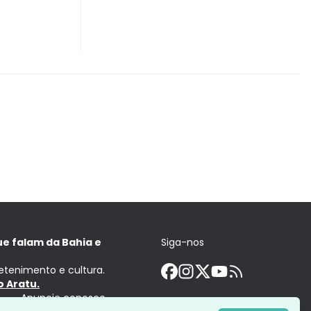
ue falam da Bahia e
Siga-nos
retenimento e cultura.
 Aratu.
Anuncie conosco