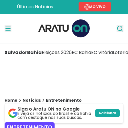
Últimas Notícias
AO VIVO
Salvador
Bahia
Eleições 2026
EC Bahia
EC Vitória
Loteri
Home
Notícias
Entretenimento
Siga o Aratu ON no Google
E veja as notícias do Brasil e da Bahia
Adicionar
com destaque nas suas buscas.
ENTRETENIMENTO