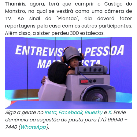
Thamiris, agora, terá que cumprir o Castigo do
Monstro, no qual se vestirá como uma câmera de
TV. Ao sinal do "Plantão", ela deverá fazer
reportagens pela casa com os outros participantes.
Além disso, a sister perdeu 300 estalecas.
Siga a gente no
Insta
,
Facebook
,
Bluesky
e
X
. Envie
denúncia ou sugestão de pauta para (71) 99940 –
7440 (
WhatsApp
).