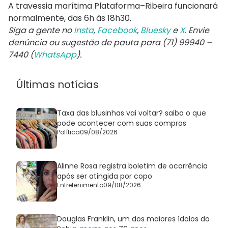
A travessia marítima Plataforma–Ribeira funcionará
normalmente, das 6h às 18h30.
Siga a gente no
Insta
,
Facebook
,
Bluesky
e
X
. Envie
denúncia ou sugestão de pauta para (71) 99940 –
7440 (
WhatsApp
).
Últimas notícias
Taxa das blusinhas vai voltar? saiba o que
pode acontecer com suas compras
Política
09/08/2026
Alinne Rosa registra boletim de ocorrência
após ser atingida por copo
Entretenimento
09/08/2026
Douglas Franklin, um dos maiores ídolos do