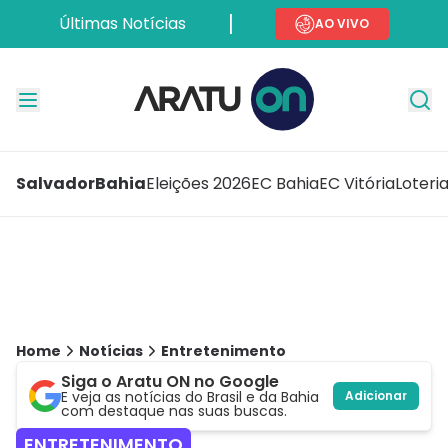
Últimas Notícias
AO VIVO
Salvador
Bahia
Eleições 2026
EC Bahia
EC Vitória
Loteri
Home
Notícias
Entretenimento
Siga o Aratu ON no Google
E veja as notícias do Brasil e da Bahia
Adicionar
com destaque nas suas buscas.
ENTRETENIMENTO