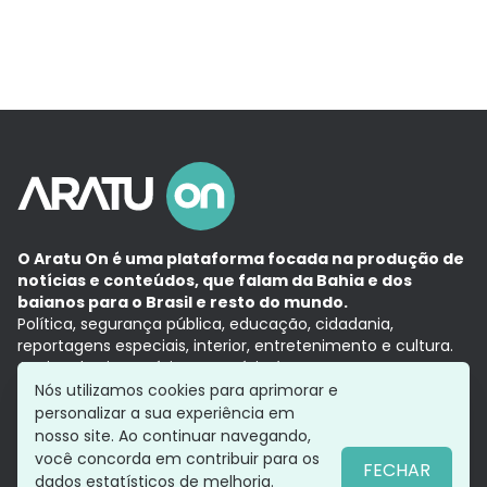
O Aratu On é uma plataforma focada na produção de
notícias e conteúdos, que falam da Bahia e dos
baianos para o Brasil e resto do mundo.
Política, segurança pública, educação, cidadania,
reportagens especiais, interior, entretenimento e cultura.
Aqui, tudo vira notícia e a notícia é no tempo presente,
com a credibilidade do
Grupo Aratu.
Nós utilizamos cookies para aprimorar e
Grupo Aratu
Política de privacidade
Anuncie conosco
personalizar a sua experiência em
nosso site. Ao continuar navegando,
você concorda em contribuir para os
FECHAR
dados estatísticos de melhoria.