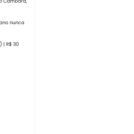
ro Cambará,
tano nunca
) | R$ 30