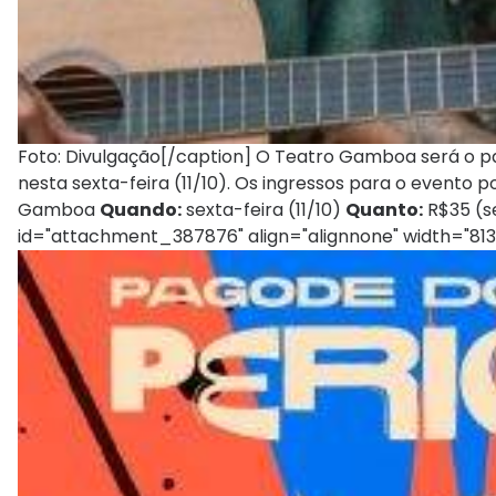
Foto: Divulgação[/caption] O Teatro Gamboa será o pal
nesta sexta-feira (11/10). Os ingressos para o evento 
Gamboa
Quando:
sexta-feira (11/10)
Quanto:
R$35 (s
id="attachment_387876" align="alignnone" width="813