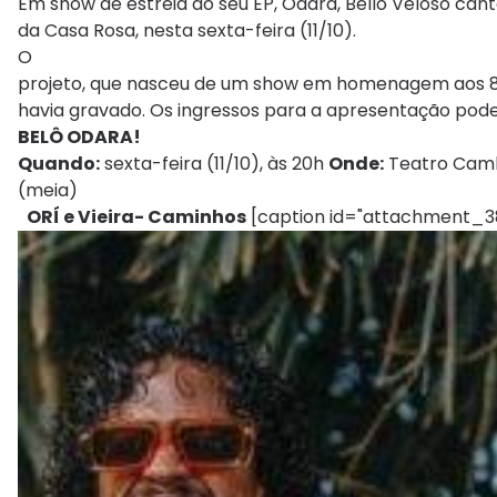
Em show de estreia do seu EP, Odara, Bellô Veloso ca
da Casa Rosa, nesta sexta-feira (11/10).
O
projeto, que nasceu de um show em homenagem aos 80
havia gravado. Os ingressos para a apresentação pod
BELÔ ODARA!
Quando:
sexta-feira (11/10), às 20h
Onde:
Teatro Camb
(meia)
ORÍ e Vieira- Caminhos
[caption id="attachment_38