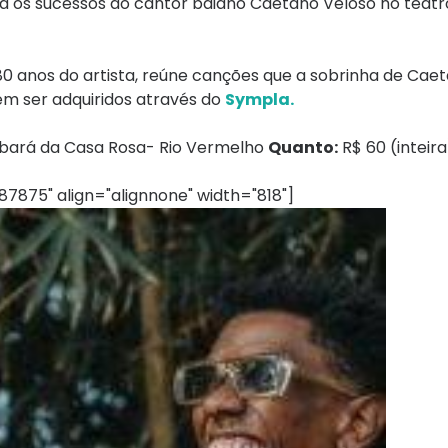
nta os sucessos do cantor baiano Caetano Veloso no teat
 anos do artista, reúne canções que a sobrinha de Cae
em ser adquiridos através do
Sympla.
ará da Casa Rosa- Rio Vermelho
Quanto:
R$ 60 (inteira
7875" align="alignnone" width="818"]