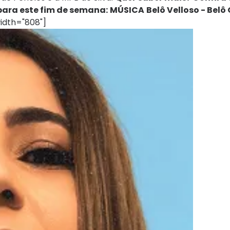
ara este fim de semana:
MÚSICA
Belô Velloso - Belô
idth="808"]