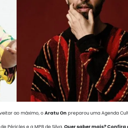
veitar ao máximo, o
Aratu On
preparou uma Agenda Cult
e Péricles e a MPB de Silva.
Quer saber mais? Confira 