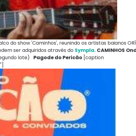
co do show 'Caminhos', reunindo os artistas baianos ORÍ 
podem ser adquiridos através do
Sympla.
CAMINHOS
Ond
egundo lote)
Pagode do Pericão
[caption
"]