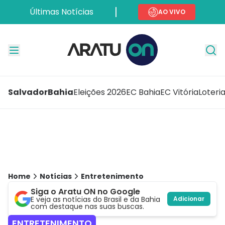
Últimas Notícias
AO VIVO
Salvador
Bahia
Eleições 2026
EC Bahia
EC Vitória
Loteri
Home
Notícias
Entretenimento
Siga o Aratu ON no Google
E veja as notícias do Brasil e da Bahia
Adicionar
com destaque nas suas buscas.
ENTRETENIMENTO