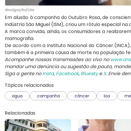
divulgação/Lôa
Em alusão à campanha do Outubro Rosa, de conscient
Indústria São Miguel (ISM), criou um rótulo especial na 
A marca convida, ainda, os consumidores a realizar
mamografia.
De acordo com a Instituto Nacional do Câncer (INCA)
também é a primeira causa de morte na população fem
Acompanhe nossas transmissões ao vivo no
www.ara
mandar uma denúncia ou sugestão de pauta, mand
Siga a gente no
Insta
,
Facebook
,
Bluesky
e
X
. Envie de
Tópicos relacionados
agua
campanha
câncer
loa
mi
Relacionadas