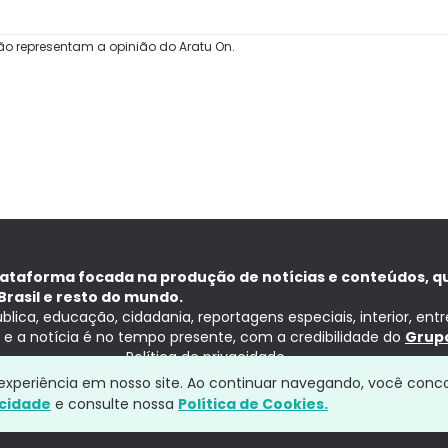
ão representam a opinião do Aratu On.
lataforma focada na produção de notícias e conteúdos, q
Brasil e resto do mundo.
ública, educação, cidadania, reportagens especiais, interior, ent
ia e a notícia é no tempo presente, com a credibilidade do
Grupo
Política de privacidade
a experiência em nosso site. Ao continuar navegando, você conc
acidade
e consulte nossa
Política de Cookies.