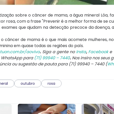
ização sobre o câncer de mama, a água mineral Lôa, fa
cor rosa, com a frase "Prevenir é a melhor forma de se cui
em exames que ajudam na detecção precoce da doença, 
, o câncer de mama é o que mais acomete mulheres, no 
inina em quase todas as regiões do país.
tuon.com.br/aovivo
.
Siga a gente no
Insta
,
Facebook
e
e WhatsApp para
(71) 99940 – 7440
.
Nos insira nos seus g
núncia ou sugestão de pauta para (71) 99940 – 7440 (
Wh
neral
outubro
rosa