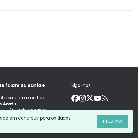
ue falam da Bahia e
Siga-nos
retenimento e cultura.
 Aratu.
Anuncie conosco
orda em contribuir para os dados
FECHAR