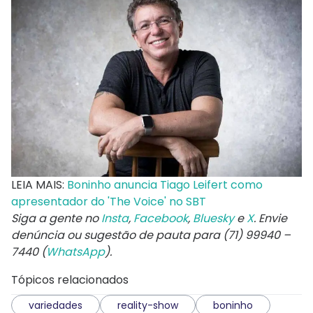
LEIA MAIS:
Boninho anuncia Tiago Leifert como
apresentador do 'The Voice' no SBT
Siga a gente no
Insta
,
Facebook
,
Bluesky
e
X
. Envie
denúncia ou sugestão de pauta para (71) 99940 –
7440 (
WhatsApp
).
Tópicos relacionados
variedades
reality-show
boninho