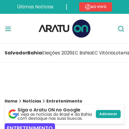
Últimas Notícias
AO VIVO
Salvador
Bahia
Eleições 2026
EC Bahia
EC Vitória
Loteri
Home
Notícias
Entretenimento
Siga o Aratu ON no Google
E veja as notícias do Brasil e da Bahia
Adicionar
com destaque nas suas buscas.
ENTRETENIMENTO