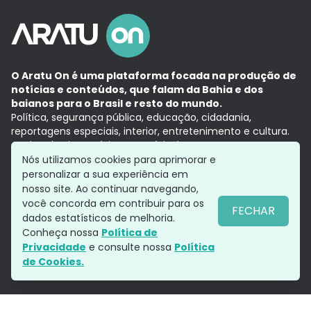
O Aratu On é uma plataforma focada na produção de
notícias e conteúdos, que falam da Bahia e dos
baianos para o Brasil e resto do mundo.
Política, segurança pública, educação, cidadania,
reportagens especiais, interior, entretenimento e cultura.
Aqui, tudo vira notícia e a notícia é no tempo presente,
com a credibilidade do
Grupo Aratu.
Nós utilizamos cookies para aprimorar e
Grupo Aratu
Política de privacidade
Anuncie conosco
personalizar a sua experiência em
nosso site. Ao continuar navegando,
você concorda em contribuir para os
FECHAR
dados estatísticos de melhoria.
Siga-nos
Conheça nossa
Política de
Privacidade
e consulte nossa
Política
de Cookies.