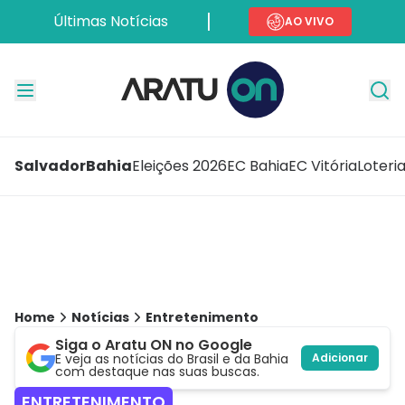
Últimas Notícias
AO VIVO
Salvador
Bahia
Eleições 2026
EC Bahia
EC Vitória
Loteri
Home
Notícias
Entretenimento
Siga o Aratu ON no Google
E veja as notícias do Brasil e da Bahia
Adicionar
com destaque nas suas buscas.
ENTRETENIMENTO