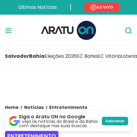
Últimas Notícias
AO VIVO
Salvador
Bahia
Eleições 2026
EC Bahia
EC Vitória
Loteri
Home
Notícias
Entretenimento
Siga o Aratu ON no Google
E veja as notícias do Brasil e da Bahia
Adicionar
com destaque nas suas buscas.
ENTRETENIMENTO