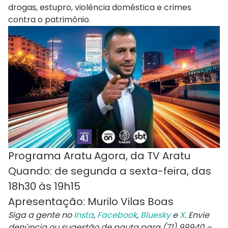
drogas, estupro, violência doméstica e crimes
contra o patrimônio.
Programa Aratu Agora, da TV Aratu
Quando: de segunda a sexta-feira, das
18h30 às 19h15
Apresentação: Murilo Vilas Boas
Siga a gente no
Insta
,
Facebook
,
Bluesky
e
X
. Envie
denúncia ou sugestão de pauta para (71) 99940 –