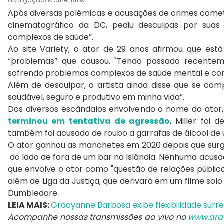
divulgação/Warner Bros
Após diversas polêmicas e acusações de crimes cometido
cinematográfico da DC, pediu desculpas por suas
complexos de saúde”.
Ao site Variety, o ator de 29 anos afirmou que est
“problemas” que causou. "Tendo passado recentem
sofrendo problemas complexos de saúde mental e com
Além de desculpar, o artista ainda disse que se co
saudável, seguro e produtivo em minha vida”.
Dos diversos escândalos envolvendo o nome do ator
terminou em tentativa de agressão
, Miller foi
também foi acusado de roubo a garrafas de álcool de
O ator ganhou as manchetes em 2020 depois que sur
do lado de fora de um bar na Islândia. Nenhuma acusa
que envolve o ator como "questão de relações pública
além de Liga da Justiça, que derivará em um filme solo 
Dumbledore.
LEIA MAIS:
Gracyanne Barbosa exibe flexibilidade surre
Acompanhe nossas transmissões ao vivo no
www.ara