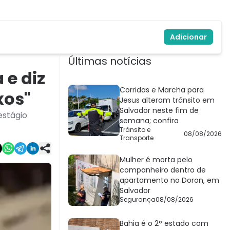
Adicionar
Últimas notícias
 e diz
Corridas e Marcha para
xos"
Jesus alteram trânsito em
Salvador neste fim de
estágio
semana; confira
Trânsito e
08/08/2026
Transporte
Mulher é morta pelo
companheiro dentro de
apartamento no Doron, em
Salvador
Segurança
08/08/2026
Bahia é o 2° estado com