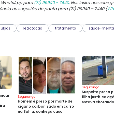
e WhatsApp para
(71) 99940 - 7440
. Nos insira nos seus g
núncia ou sugestão de pauta para (71) 99940 – 7440 (
Wh
culpas
retratacao
tratamento
saude-menta
Segurança
Suspeito preso p
ancar
filha justifica açã
Segurança
e
Homem é preso por morte de
estava chorando
ira
cigano carbonizado em carro
na Bahia; conheça caso