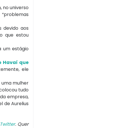
, no universo
 “problemas
s devido aos
do que estou
a um estágio
o Havaí que
temente, ele
o uma mulher
 colocou tudo
o da empresa,
l de Aurelius
Twitter
. Quer