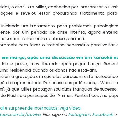
s, o ator Ezra Miller, conhecido por interpretar o Flash
 ações e revelou estar procurando tratamento para
á iniciando um tratamento para problemas psicológico
ente por um período de crise intensa, agora enten
ecei um tratamento contínuo", afirmou.
mpromete “em fazer o trabalho necessário para voltar 
,
em março, após uma discussão em um karaokê n
 detido e preso, mas liberado após pagar fiança. Recen
 uma residência, quando os donos não estavam.
giu uma gravação em que eles pareciam estar sufocand
ção foi apresentada. Por causa das polêmicas, a Warner
s", já que Miller protagonizou duas franquias de sucess
do Flash, ele participou de "Animais Fantásticos", no pape
al e surpreende internautas; veja vídeo
tuon.com.br/aovivo
. Nos siga no
Instagram
,
Facebook
e