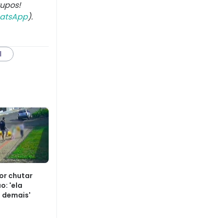
rupos!
atsApp
).
l
or chutar
o: 'ela
 demais'