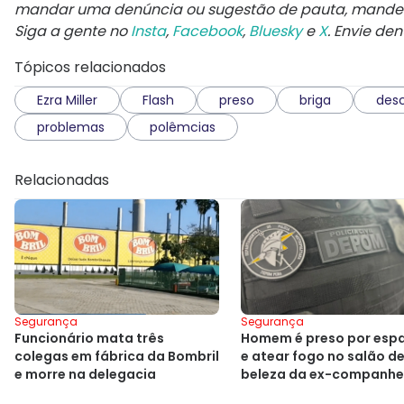
mandar uma denúncia ou sugestão de pauta, mand
Siga a gente no
Insta
,
Facebook
,
Bluesky
e
X
. Envie de
Tópicos relacionados
Ezra Miller
Flash
preso
briga
des
problemas
polêmcias
Relacionadas
Segurança
Segurança
Funcionário mata três
Homem é preso por esp
colegas em fábrica da Bombril
e atear fogo no salão d
e morre na delegacia
beleza da ex-companhe