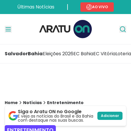
Últimas Notícias
AO VIVO
Salvador
Bahia
Eleições 2026
EC Bahia
EC Vitória
Loteri
Home
Notícias
Entretenimento
Siga o Aratu ON no Google
E veja as notícias do Brasil e da Bahia
Adicionar
com destaque nas suas buscas.
ENTRETENIMENTO