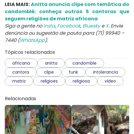
LEIA MAIS:
Anitta anuncia clipe com temática do
candomblé; conheça outras 5 cantoras que
seguem religiões de matriz africana
Siga a gente no
Insta
,
Facebook
,
Bluesky
e
X
. Envie
denúncia ou sugestão de pauta para (71) 99940 –
7440 (
WhatsApp
).
Tópicos relacionados
africana
anitta
candomble
cantora
clipe
funk
intolerancia
matriz
religioes
religiosa
video
Relacionadas