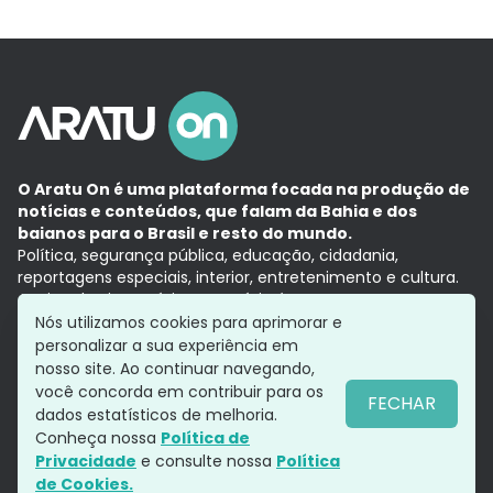
O Aratu On é uma plataforma focada na produção de
notícias e conteúdos, que falam da Bahia e dos
baianos para o Brasil e resto do mundo.
Política, segurança pública, educação, cidadania,
reportagens especiais, interior, entretenimento e cultura.
Aqui, tudo vira notícia e a notícia é no tempo presente,
com a credibilidade do
Grupo Aratu.
Nós utilizamos cookies para aprimorar e
Grupo Aratu
Política de privacidade
Anuncie conosco
personalizar a sua experiência em
nosso site. Ao continuar navegando,
você concorda em contribuir para os
FECHAR
dados estatísticos de melhoria.
Siga-nos
Conheça nossa
Política de
Privacidade
e consulte nossa
Política
de Cookies.